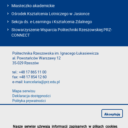
Miasteczko akademickie
Ośrodek Kształcenia Lotniczego w Jasionce
Sekcja ds. e-Learningu i Kształcenia Zdalnego
Stowarzyszenie Wsparcia Politechniki Rzeszowskiej PRZ-
CONNECT
Politechnika Rzeszowska im. Ignacego Łukasiewicza
al. Powstańców Warszawy 12
35-029 Rzeszów
tel.: +48 17 865 11 00
fax: +48 17 854 12 60
e-mail:
kancelaria@prz.edu.pl
Mapa serwisu
Deklaracja dostępności
Polityka prywatności
Zgłoś błąd na stronie
Zgłoś naruszenie
Akceptuję
Nasze serwisy używają informacji zapisanych w plikach cookies
.