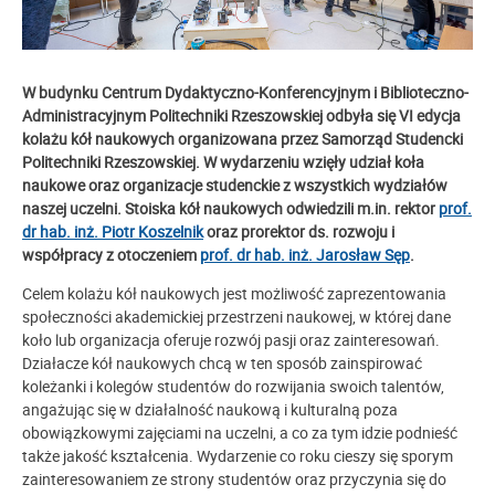
W budynku Centrum Dydaktyczno-Konferencyjnym i Biblioteczno-
Administracyjnym Politechniki Rzeszowskiej odbyła się VI edycja
kolażu kół naukowych organizowana przez Samorząd Studencki
Politechniki Rzeszowskiej. W wydarzeniu wzięły udział koła
naukowe oraz organizacje studenckie z wszystkich wydziałów
naszej uczelni. Stoiska kół naukowych odwiedzili m.in. rektor
prof.
dr hab. inż. Piotr Koszelnik
oraz prorektor ds. rozwoju i
współpracy z otoczeniem
prof. dr hab. inż. Jarosław Sęp
.
Celem kolażu kół naukowych jest możliwość zaprezentowania
społeczności akademickiej przestrzeni naukowej, w której dane
koło lub organizacja oferuje rozwój pasji oraz zainteresowań.
Działacze kół naukowych chcą w ten sposób zainspirować
koleżanki i kolegów studentów do rozwijania swoich talentów,
angażując się w działalność naukową i kulturalną poza
obowiązkowymi zajęciami na uczelni, a co za tym idzie podnieść
także jakość kształcenia. Wydarzenie co roku cieszy się sporym
zainteresowaniem ze strony studentów oraz przyczynia się do