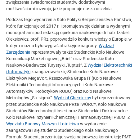
zwiększenia świadomości studentów dodatkowymi
możliwościami rozwoju, jakie proponuje nasza uczelnia.
Podczas tego wydarzenia Koło Polityki Bezpieczeństwa Państwa,
które funkcjonuje od 2017 r. i promuje swoje działania wydanymi
monografiami pod redakcją opiekuna naukowego dr hab. Izabeli
Oleksiewicz, prof. PRz, poprowadziło konkurs wiedzy o Europie, w
którym można było wygrać atrakcyjne nagrody.
Wydział
Zarządzania
reprezentowały także Studenckie Koło Naukowe
Komunikacji Marketingowej „Brief” oraz Studenckie Koło
Naukowo-Badawcze Turystyki „Tuptuś”. Z
Wydział Elektrotechniki
i Informatyki
zaangażowało się Studenckie Koło Naukowe
Elektryków MegaVolt, Rzeszowska Grupa IT (Koło Naukowe
Elektroniki i Technologii Informacyjnych i Koło Naukowe
Automatyków i Robotyków ROBO) oraz Koło Naukowe
Metrologów „Six sigma”.
Wydział Chemiczny
był reprezentowany
przez Studenckie Koło Naukowe PRzeTWÓRCY, Koło Naukowe
Studentów Biotechnologii Insert oraz Studenckie i Doktoranckie
Koło Naukowe Inżynierii Chemicznej i Farmaceutycznej IPSUM. Z
Wydziału Budowy Maszyn i Lotnictwa
w wydarzenie
zaangażowali się studenci Studenckiego Koła Naukowego
Formuła Student, prezentując swoją najnowszą konstrukcję PMT-