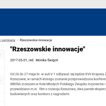
i seminaria
Rzeszowskie innowacje
"Rzeszowskie innowacje"
2017-05-01
, red.
Monika Świgoń
Od 26 do 27 maja br. w auli V-1 odbywać się będzie XVII Krajow
Rzeszowie, w ramach którego zostanie przeprowadzona konferenc
WBIŚiA zrzeszeni w Kole Młodych Polskiego Związku Inżynierów 
przewidziano m.in.: film o rozwoju Rzeszowa, dwa panele eksperck
budowlanych oraz konkurs z nagrodami.