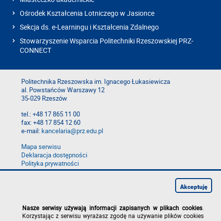
Ośrodek Kształcenia Lotniczego w Jasionce
Sekcja ds. e-Learningu i Kształcenia Zdalnego
Stowarzyszenie Wsparcia Politechniki Rzeszowskiej PRZ-
CONNECT
Politechnika Rzeszowska im. Ignacego Łukasiewicza
al. Powstańców Warszawy 12
35-029 Rzeszów
tel.: +48 17 865 11 00
fax: +48 17 854 12 60
e-mail:
kancelaria@prz.edu.pl
Mapa serwisu
Deklaracja dostępności
Polityka prywatności
Zgłoś błąd na stronie
Zgłoś naruszenie
Akceptuję
Nasze serwisy używają informacji zapisanych w plikach cookies
.
Korzystając z serwisu wyrażasz zgodę na używanie plików cookies