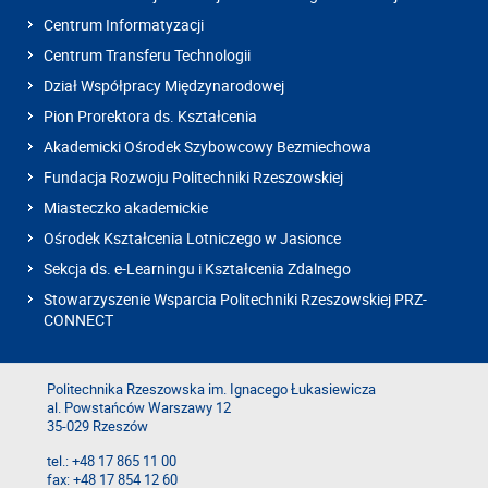
Centrum Informatyzacji
Centrum Transferu Technologii
Dział Współpracy Międzynarodowej
Pion Prorektora ds. Kształcenia
Akademicki Ośrodek Szybowcowy Bezmiechowa
Fundacja Rozwoju Politechniki Rzeszowskiej
Miasteczko akademickie
Ośrodek Kształcenia Lotniczego w Jasionce
Sekcja ds. e-Learningu i Kształcenia Zdalnego
Stowarzyszenie Wsparcia Politechniki Rzeszowskiej PRZ-
CONNECT
Politechnika Rzeszowska im. Ignacego Łukasiewicza
al. Powstańców Warszawy 12
35-029 Rzeszów
tel.: +48 17 865 11 00
fax: +48 17 854 12 60