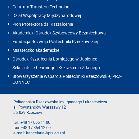
Centrum Transferu Technologii
Dział Współpracy Międzynarodowej
Pion Prorektora ds. Kształcenia
Akademicki Ośrodek Szybowcowy Bezmiechowa
Fundacja Rozwoju Politechniki Rzeszowskiej
Miasteczko akademickie
Ośrodek Kształcenia Lotniczego w Jasionce
Sekcja ds. e-Learningu i Kształcenia Zdalnego
Stowarzyszenie Wsparcia Politechniki Rzeszowskiej PRZ-
CONNECT
Politechnika Rzeszowska im. Ignacego Łukasiewicza
al. Powstańców Warszawy 12
35-029 Rzeszów
tel.: +48 17 865 11 00
fax: +48 17 854 12 60
e-mail:
kancelaria@prz.edu.pl