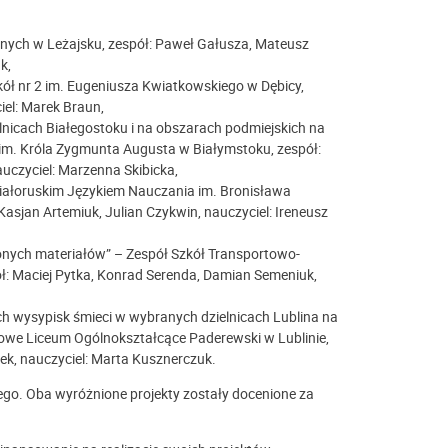
znych w Leżajsku, zespół: Paweł Gałusza, Mateusz
k,
ół nr 2 im. Eugeniusza Kwiatkowskiego w Dębicy,
iel: Marek Braun,
nicach Białegostoku i na obszarach podmiejskich na
 im. Króla Zygmunta Augusta w Białymstoku, zespół:
uczyciel: Marzenna Skibicka,
 Białoruskim Językiem Nauczania im. Bronisława
Kasjan Artemiuk, Julian Czykwin, nauczyciel: Ireneusz
ych materiałów” – Zespół Szkół Transportowo-
ł: Maciej Pytka, Konrad Serenda, Damian Semeniuk,
 wysypisk śmieci w wybranych dzielnicach Lublina na
we Liceum Ogólnokształcące Paderewski w Lublinie,
mek, nauczyciel: Marta Kusznerczuk.
go. Oba wyróżnione projekty zostały docenione za