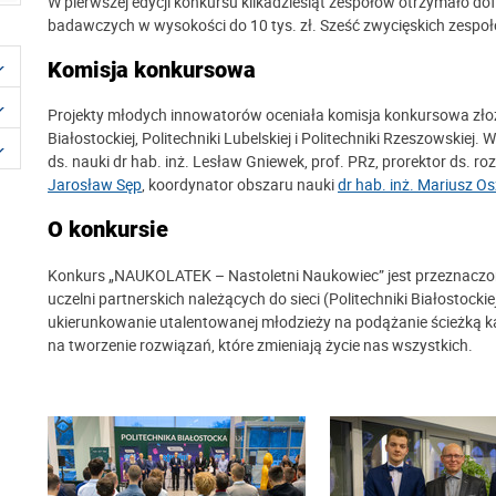
W pierwszej edycji konkursu kilkadziesiąt zespołów otrzymało do
badawczych w wysokości do 10 tys. zł. Sześć zwycięskich zespo
Komisja konkursowa
Projekty młodych innowatorów oceniała komisja konkursowa złożon
Białostockiej, Politechniki Lubelskiej i Politechniki Rzeszowskiej
ds. nauki dr hab. inż. Lesław Gniewek, prof. PRz, prorektor ds. 
Jarosław Sęp
, koordynator obszaru nauki
dr hab. inż. Mariusz Os
O konkursie
Konkurs „NAUKOLATEK – Nastoletni Naukowiec” jest przeznaczo
uczelni partnerskich należących do sieci (Politechniki Białostockiej,
ukierunkowanie utalentowanej młodzieży na podążanie ścieżką ka
na tworzenie rozwiązań, które zmieniają życie nas wszystkich.