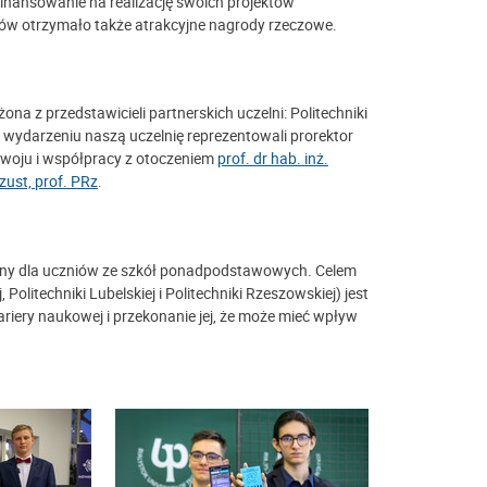
finansowanie na realizację swoich projektów
łów otrzymało także atrakcyjne nagrody rzeczowe.
a z przedstawicieli partnerskich uczelni: Politechniki
. W wydarzeniu naszą uczelnię reprezentowali prorektor
rozwoju i współpracy z otoczeniem
prof. dr hab. inż.
zust, prof. PRz
.
ny dla uczniów ze szkół ponadpodstawowych. Celem
 Politechniki Lubelskiej i Politechniki Rzeszowskiej) jest
riery naukowej i przekonanie jej, że może mieć wpływ