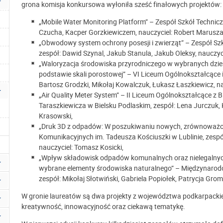
grona komisja konkursowa wyłoniła sześć finałowych projektów:
„Mobile Water Monitoring Platform” – Zespół Szkół Technic
Czucha, Kacper Gorzkiewiczem, nauczyciel: Robert Marusza
„Obwodowy system ochrony posesji i zwierząt” – Zespół Szk
zespół: Dawid Szynal, Jakub Stanula, Jakub Oleksy, nauczyc
„Waloryzacja środowiska przyrodniczego w wybranych dziel
podstawie skali porostowej” – VI Liceum Ogólnokształcące
Bartosz Grodzki, Mikołaj Kowalczuk, Łukasz Łaszkiewicz, na
„Air Quality Meter System” – II Liceum Ogólnokształcące z
Taraszkiewicza w Bielsku Podlaskim, zespół: Lena Jurczuk, 
Krasowski,
„Druk 3D z odpadów: W poszukiwaniu nowych, zrównoważon
Komunikacyjnych im. Tadeusza Kościuszki w Lublinie, zespó
nauczyciel: Tomasz Kosicki,
„Wpływ składowisk odpadów komunalnych oraz nielegalnych
wybrane elementy środowiska naturalnego” – Międzynarodo
zespół: Mikołaj Słotwiński, Gabriela Popiołek, Patrycja Gro
W gronie laureatów są dwa projekty z województwa podkarpackie
kreatywność, innowacyjność oraz ciekawą tematykę.