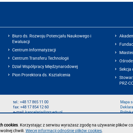
Biuro ds. Rozwoju Potencjału Naukowego i
Akadem
Ewaluacji
Fundacj
Centrum Informatyzacji
Miaste
Centrum Transferu Technologii
Ośrode
Dział Współpracy Międzynarodowej
Sekcja 
Pion Prorektora ds. Kształcenia
Stowarz
PRZ-C
tel.: +48 17 865 11 00
Mapa s
fax: +48 17 854 12 60
Deklara
e-mail:
kancelaria@prz.edu.pl
Polityk
Zgłoś b
Zgłoś n
ch cookies
. Korzystając z serwisu wyrażasz zgodę na używanie plików co
wolnej chwili.
Więcej informacji odnośnie plików cookies
.