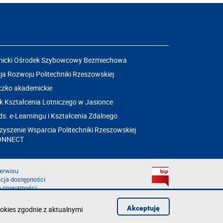
icki Ośrodek Szybowcowy Bezmiechowa
a Rozwoju Politechniki Rzeszowskiej
czko akademickie
k Kształcenia Lotniczego w Jasionce
ds. e-Learningu i Kształcenia Zdalnego
yszenie Wsparcia Politechniki Rzeszowskiej
ONNECT
erwisu
cja dostępności
a prywatności
łąd na stronie
aruszenie
Akceptuję
okies zgodnie z aktualnymi