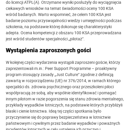
do licencji ATPL(A). Otrzymane wyniki posłużyły do wyciągnięcia
ciekawych wniosków na temat świadomości oceny 100 KSA
wśród badanych. Warto wspomnieć, że celem 100 KSA jest
badanie poziomu przyswajalności wiedzy i umiejętności podczas
szkolenia, na podstawie której dokonuje się charakterystyki
adepta. Ocena kompetencji z obszaru 100 KSA przeprowadzana
jest wśród studentów specjalności „pilotaż”.
Wystąpienia zaproszonych gości
W kolejnej części wydarzenia wystąpili zaproszeni goście, którzy
zaprezentowali m.in.: Peer Support Programme – proaktywny
program stosujący zasady „Just Culture” zgodnie z definicją
zawartą w rozporządzeniu (UE) nr 376/2014, w ramach którego
specjaliści ds. zdrowia psychicznego oraz przeszkoleni piloci
współpracują ze sobą, aby wspólnie identyfikować i pomagać
innym pilotom w razie pogorszenia się stanu zdrowia mentalnego,
przykłady wypadków lotniczych, na podstawie których przybliżyli
blaski i cienie lotnictwa. Ideą tej części spotkania było
przyczynienie się do poprawy bezpieczeństwa w lotnictwie
państwowym i cywilnym przez badanie wypadków i poważnych
incydentów lotniczych w celu ustalenia ich przyczyn i