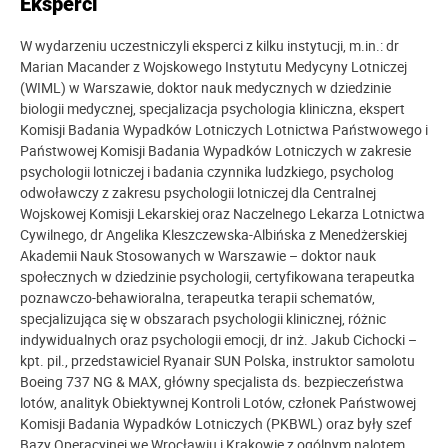
Eksperci
W wydarzeniu uczestniczyli eksperci z kilku instytucji, m.in.: dr
Marian Macander z Wojskowego Instytutu Medycyny Lotniczej
(WIML) w Warszawie, doktor nauk medycznych w dziedzinie
biologii medycznej, specjalizacja psychologia kliniczna, ekspert
Komisji Badania Wypadków Lotniczych Lotnictwa Państwowego i
Państwowej Komisji Badania Wypadków Lotniczych w zakresie
psychologii lotniczej i badania czynnika ludzkiego, psycholog
odwoławczy z zakresu psychologii lotniczej dla Centralnej
Wojskowej Komisji Lekarskiej oraz Naczelnego Lekarza Lotnictwa
Cywilnego, dr Angelika Kleszczewska-Albińska z Menedżerskiej
Akademii Nauk Stosowanych w Warszawie – doktor nauk
społecznych w dziedzinie psychologii, certyfikowana terapeutka
poznawczo-behawioralna, terapeutka terapii schematów,
specjalizująca się w obszarach psychologii klinicznej, różnic
indywidualnych oraz psychologii emocji, dr inż. Jakub Cichocki –
kpt. pil., przedstawiciel Ryanair SUN Polska, instruktor samolotu
Boeing 737 NG & MAX, główny specjalista ds. bezpieczeństwa
lotów, analityk Obiektywnej Kontroli Lotów, członek Państwowej
Komisji Badania Wypadków Lotniczych (PKBWL) oraz były szef
Bazy Operacyjnej we Wrocławiu i Krakowie z ogólnym nalotem