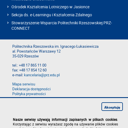
Ośrodek Kształcenia Lotniczego w Jasionce
Sekcja ds. e-Learningu i Kształcenia Zdalnego
Stowarzyszenie Wsparcia Politechniki Rzeszowskiej PRZ-
CONNECT
Politechnika Rzeszowska im. Ignacego Łukasiewicza
al. Powstańców Warszawy 12
35-029 Rzeszów
tel.: +48 17 865 11 00
fax: +48 17 854 12 60
e-mail:
kancelaria@prz.edu.pl
Mapa serwisu
Deklaracja dostępności
Polityka prywatności
Zgłoś błąd na stronie
Zgłoś naruszenie
Akceptuję
Nasze serwisy używają informacji zapisanych w plikach cookies
.
Korzystając z serwisu wyrażasz zgodę na używanie plików cookies