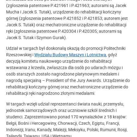
(zgłoszenia patentowe P.421961 i P.421963; autorami są Jacek
Mucha i Jacek S. Tutak), urządzenie do rehabilitacji kończyny
górnej (zgłoszenia patentowe P.421852 i P.421853; autorem jest
Jacek S. Tutak) oraz mechatroniczne urządzenie do rehabilitacji
ręki (zgłoszenia patentowe P.420304 i P.420305; autorami są
Jacek S. Tutak i Szymon Gurak).
Udział w targach był doskonałą okazją do promocji Politechniki
Rzeszowskiej i
Wydziału Budowy Maszyn i Lotnictwa
, gdyż
decyzją komitetu naukowego urządzenie do rehabilitacji
wstawania z krzesła, zwłaszcza dla osób po udarach mózgu i
osób starszych zostało nagrodzone platynowym medalem i
nagrodą specjalną – President of the Jury Awards. Urządzenie do
rehabilitacji kończyny górnej oraz mechatroniczne urządzenie do
rehabilitacji ręki nagrodzono złotymi medalami.
W targach wzięli udział reprezentanci świata nauki, przemysłu,
jednostek samorządowych oraz uczniowie szkół średnich i
studenci. Zaprezentowano ponad 170 wynalazków z 18 krajów:
Belgii, Bośni i Hercegowiny, Chorwacji, Czech, Egiptu, Francji,
Indonezji, Iranu, Kanady, Malezji, Meksyku, Polski, Rumunii, Rosji,
Tajlandii, Tajwanu, USA i Wietnamu.