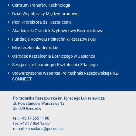
Centrum Transferu Technologii
Dział Współpracy Międzynarodowej
Pion Prorektora ds. Kształcenia
Akademicki Ośrodek Szybowcowy Bezmiechowa
Fundacja Rozwoju Politechniki Rzeszowskiej
Miasteczko akademickie
Ośrodek Kształcenia Lotniczego w Jasionce
Sekcja ds. e-Learningu i Kształcenia Zdalnego
Stowarzyszenie Wsparcia Politechniki Rzeszowskiej PRZ-
CONNECT
Politechnika Rzeszowska im. Ignacego Łukasiewicza
al. Powstańców Warszawy 12
35-029 Rzeszów
tel.: +48 17 865 11 00
fax: +48 17 854 12 60
e-mail:
kancelaria@prz.edu.pl