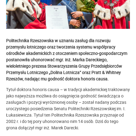
Politechnika Rzeszowska w uznaniu zasług dla rozwoju
przemysłu lotniczego oraz tworzenia systemu współpracy
ośrodków akademickich z otoczeniem społeczno-gospodarczym
postanowiła uhonorować mgr. inż. Marka Dareckiego,
wieloletniego prezesa Stowarzyszenia
Grupy Przedsiębiorców
Przemysłu Lotniczego „Dolina Lotnicza” oraz Pratt & Whitney
Rzeszów, nadając mu godność doktora honoris causa.
Tytuł doktora honoris causa
–
w tradycji akademickiej traktowany
jako najwyższa możliwa do osiągnięcia godność świadcząca o
zasługach i pozycji wyróżnionej osoby
–
został nadany podczas
uroczystego posiedzenia Senatu Politechniki Rzeszowskiej im. I.
Łukasiewicza. Tytuł ten Politechnika Rzeszowska przyznaje od
2002 r. i do tej pory uhonorowano nim 14 osób. Dziś do tego
grona dołączył mgr inż. Marek Darecki.