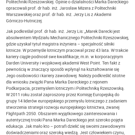
Politechniki Rzeszowskiej. Opinie o działalności Marka Dareckiego
opracowali prof. dr hab. inż. Jarosław Mizera z Politechniki
Warszawskiej oraz prof. dr hab. inż. Jerzy Lis z Akademii
Górniczo-Hutniczej.
Jak podkreślał prof. dr hab. inż. Jerzy Lis: „Marek Darecki jest
absolwentem Wydziału Mechanicznego Politechniki Rzeszowskiej,
gdzie uzyskał tytuł magistra inżyniera – specjalność silniki
lotnicze. W przemyśle lotniczym pracował przez 43 lata. W trakcie
kariery ciągle podnosił swe kwalifikacje, m.in. w korporacyjnym
Darden University i wojskowej akademii West Point. Ten fakt z
pewnością w znaczący sposób wpłynął na kształtowanie się
Jego osobowości i kariery zawodowej. Należy podkreślić istotne
dla wniosku związki Pana Marka Dareckiego z rejonem
Podkarpacia, przemysłem lotniczym i Politechniką Rzeszowską.
W 2011 roku został zaproszony przez Komisję Europejską do
grupy 14 liderów europejskiego przemysłu lotniczego z zadaniem
stworzenia strategii rozwoju europejskiego lotnictwa, zwanej
Flightpath 2050. Obszarem wyjątkowego zainteresowania i
autentycznej troski Pana Marka Dareckiego jest szeroko pojęta
edukacja. Jak mało kto – potrafi dzielić się swoimi zawodowymi
doświadczeniami oraz szeroką wiedzą. Jest człowiekiem czynu,