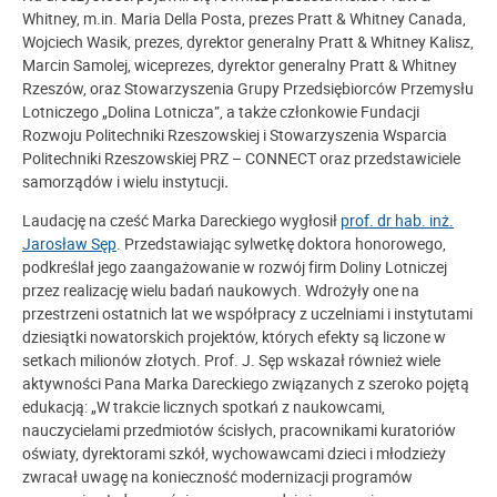
Whitney, m.in. Maria Della Posta, prezes Pratt & Whitney Canada,
Wojciech Wasik, prezes, dyrektor generalny Pratt & Whitney Kalisz,
Marcin Samolej, wiceprezes, dyrektor generalny Pratt & Whitney
Rzeszów, oraz Stowarzyszenia Grupy Przedsiębiorców Przemysłu
Lotniczego „Dolina Lotnicza”, a także członkowie Fundacji
Rozwoju Politechniki Rzeszowskiej i Stowarzyszenia Wsparcia
Politechniki Rzeszowskiej PRZ – CONNECT oraz przedstawiciele
samorządów i wielu instytucji
.
Laudację na cześć Marka Dareckiego wygłosił
prof. dr hab. inż.
Jarosław Sęp
. Przedstawiając sylwetkę doktora honorowego,
podkreślał jego zaangażowanie w rozwój firm Doliny Lotniczej
przez realizację wielu badań naukowych. Wdrożyły one na
przestrzeni ostatnich lat we współpracy z uczelniami i instytutami
dziesiątki nowatorskich projektów, których efekty są liczone w
setkach milionów złotych. Prof. J. Sęp wskazał również wiele
aktywności Pana Marka Dareckiego związanych z szeroko pojętą
edukacją: „W trakcie licznych spotkań z naukowcami,
nauczycielami przedmiotów ścisłych, pracownikami kuratoriów
oświaty, dyrektorami szkół, wychowawcami dzieci i młodzieży
zwracał uwagę na konieczność modernizacji programów