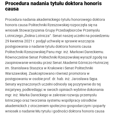
Procedura nadania tytułu doktora honoris
causa
Procedura nadania akademickiego tytułu honorowego doktora
honoris causa Politechniki Rzeszowskiej rozpoczęła się na
wniosek Stowarzyszenia Grupy Przedsiębiorców Przemysłu
Lotniczego „Dolina Lotnicza”. Senat naszej uczelni na posiedzeniu
29 kwietnia 2021 r. podjął uchwałę w sprawie wszczęcia
postępowania o nadanie tytułu doktora honoris causa
Politechniki Rzeszowskiej Panu mgr. inż. Markowi Dareckiemu.
Równocześnie Senat Politechniki Rzeszowskiej wyraził zgodę na
zaopiniowanie wniosku przez Senat Akademii Górniczo-Hutniczej
im. Stanisława Staszica w Krakowie i Senat Politechniki
Warszawskiej. Zaakceptowano również promotora w
postępowaniu w osobie prof. dr. hab. inż. Jarosława Sępa.
Senaty wyznaczonych uczelni odniosły się pozytywnie do tej
inicjatywy, podkreślając w swoich opiniach wybitne dokonania
mgr. inż. Marka Dareckiego w zakresie rozwoju przemysłu
lotniczego oraz tworzenia systemu współpracy ośrodków
akademickich z otoczeniem społeczno-gospodarczym i poparły
wniosek o nadanie Mu tytułu i godności doktora honoris causa