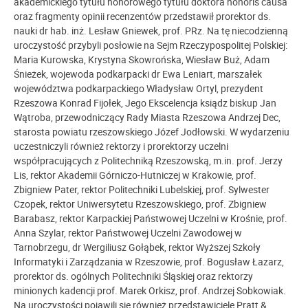
akademickiego tytułu honorowego tytułu doktora honoris causa
oraz fragmenty opinii recenzentów przedstawił prorektor ds.
nauki dr hab. inż. Lesław Gniewek, prof. PRz. Na tę niecodzienną
uroczystość przybyli posłowie na Sejm Rzeczypospolitej Polskiej:
Maria Kurowska, Krystyna Skowrońska, Wiesław Buż, Adam
Śnieżek, wojewoda podkarpacki dr Ewa Leniart, marszałek
województwa podkarpackiego Władysław Ortyl, prezydent
Rzeszowa Konrad Fijołek, Jego Ekscelencja ksiądz biskup Jan
Wątroba, przewodniczący Rady Miasta Rzeszowa Andrzej Dec,
starosta powiatu rzeszowskiego Józef Jodłowski. W wydarzeniu
uczestniczyli również rektorzy i prorektorzy uczelni
współpracujących z Politechniką Rzeszowską, m.in. prof. Jerzy
Lis, rektor Akademii Górniczo-Hutniczej w Krakowie, prof.
Zbigniew Pater, rektor Politechniki Lubelskiej, prof. Sylwester
Czopek, rektor Uniwersytetu Rzeszowskiego, prof. Zbigniew
Barabasz, rektor Karpackiej Państwowej Uczelni w Krośnie, prof.
Anna Szylar, rektor Państwowej Uczelni Zawodowej w
Tarnobrzegu, dr Wergiliusz Gołąbek, rektor Wyższej Szkoły
Informatyki i Zarządzania w Rzeszowie, prof. Bogusław Łazarz,
prorektor ds. ogólnych Politechniki Śląskiej oraz rektorzy
minionych kadencji prof. Marek Orkisz, prof. Andrzej Sobkowiak.
Na uroczystości pojawili się również przedstawiciele Pratt &