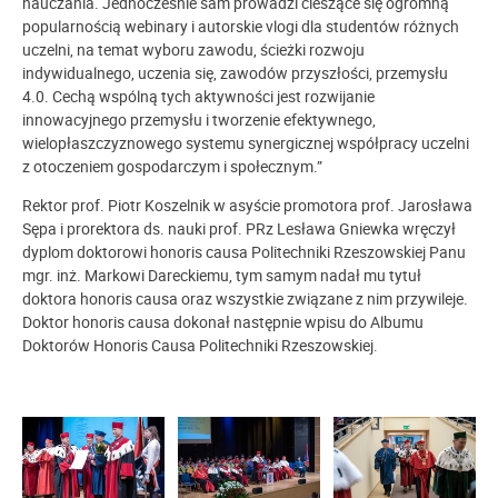
nauczania. Jednocześnie sam prowadzi cieszące się ogromną
popularnością webinary i autorskie vlogi dla studentów różnych
uczelni, na temat wyboru zawodu, ścieżki rozwoju
indywidualnego, uczenia się, zawodów przyszłości, przemysłu
4.0. Cechą wspólną tych aktywności jest rozwijanie
innowacyjnego przemysłu i tworzenie efektywnego,
wielopłaszczyznowego systemu synergicznej współpracy uczelni
z otoczeniem gospodarczym i społecznym.”
Rektor prof. Piotr Koszelnik w asyście promotora prof. Jarosława
Sępa i prorektora ds. nauki prof. PRz Lesława Gniewka wręczył
dyplom doktorowi honoris causa Politechniki Rzeszowskiej Panu
mgr. inż. Markowi Dareckiemu, tym samym nadał mu tytuł
doktora honoris causa oraz wszystkie związane z nim przywileje.
Doktor honoris causa dokonał następnie wpisu do Albumu
Doktorów Honoris Causa Politechniki Rzeszowskiej.