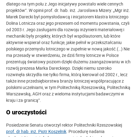
dlatego na tym polu z Jego inicjatywy powstało wiele cennych
projektów”. W opinii prof. dr. hab. inż. Jarosława Mizery: „Mgr inż.
Marek Darecki był pomysłodawcą i inicjatorem klastra lotniczego
Dolina Lotnicza oraz jego prezesem od momentu powstania, czyli
od 2003 r. Jego zasługami dla rozwoju inżynierii materiałowej i
mechaniki były projekty, których był współautorem, lub które
aktywnie wspierał oraz funkcje, jakie pełnił w przekształcaniu
polskiego przemysłu lotniczego w zupełnie w nową jakość.(…) Nie
ma przesady w stwierdzeniu, że dziś firmy lotnicze w Polsce
prezentują światowy poziom dzięki dużemu zaangażowaniu w ich
rozwój prezesa Marka Dareckiego. Dzięki niemu szeroko
rozwinęła skrzydła nie tylko firma, którą kierował od 2002 r., lecz
także inne przedsiębiorstwa branży lotniczej współpracujące z
polskimi uczelniami, w tym Politechniką Rzeszowską, Politechniką
Warszawską, AGH oraz z wieloma instytucjami badawczymi w
kraju i za granicą”.
O uroczystości
Posiedzenie Senatu otworzył rektor Politechniki Rzeszowskiej
prof. dr hab. inż. Piotr Koszelnik
. Procedurę nadania