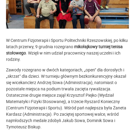
W Centrum Fizjoterapii i Sportu Politechniki Rzeszowskiej, po kilku
latach przerwy, 9 grudnia rozegrano
mikołajkowy turniej tenisa
stołowego
. Wzięli w nim udział pracownicy naszej uczelni i ich
rodziny.
Zawody rozegrano w dwóch kategoriach, „open” dla dorosłych i
„skrzat” dla dzieci. W turnieju głównym bezkonkurencyjny okazał
się wicekanclerz Andrzej Sowa (Administracja), natomiast o
pozostałe miejsca na podium trwała zacięta rywalizacja.
Ostatecznie drugie miejsce zajął Krzysztof Piejko (Wydział
Matematyki i Fizyki Stosowanej), a trzecie Ryszard Konieczny
(Centrum Fizjoterapii i Sportu). Wśród pań najlepsza była Żaneta
Kardasz (Administracja). Po zaciętej sportowej walce, wśród
najmłodszych medale zdobyli Jakub Sowa, Dominik Sowa i
Tymoteusz Biskup.