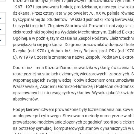
Kuzora-Ziarno była jednym z pierwszych pracowników Wydziału El
1967
–
1971 sprawowała funkcję prodziekana, a następnie w ro
dziekana. Przez cztery lata w połowie lat 70. XX w. pełniła równi
Dyscyplinarnej ds. Studentów. W skład jednostki, którą kierował
Łuczycki i mgr inż. Zbigniew Skarbowski. Prowadzili oni zajęcia 
elektrotechniki ogólnej na Wydziale Mechanicznym. Zakład Elektr
Ogólnej, a w późniejszym czasie na Zespół Podstaw Elektrotechniki.
powiększała się jego kadra. Do grona pracowników dołączali kolejno
Rzepka (od 1970 r.), dr hab. inż. Jerzy Bajorek, prof. PRz (od 197
r.). W 1979 r. została zmieniona nazwa Zespołu Podstaw Elektrote
Doc. dr inż. Irena Kuzora-Ziarno prowadziła wykłady, ćwiczenia i l
teoretycznej na studiach dziennych, wieczorowych i zaocznych
wspomagając ich swoją wiedzą i doświadczeniem oraz umożliwiaj
Warszawskiej, Akademii Górniczo-Hutniczej i Politechnice Gdańsk
opracowanych i interesujących wykładów. Wysoka jakość kształc
absolwentów.
Pod jej kierownictwem prowadzone były liczne badania naukowe 
analogowego i cyfrowego. Stosowano metody numeryczne w obli
prowadzono modelowanie złożonych zagadnień teorii pola elek
na potrzeby symulacji komputerowych stanów dynamicznych w u