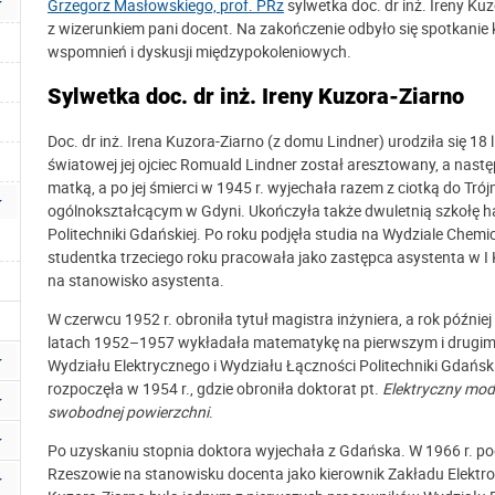
Grzegorz Masłowskiego, prof. PRz
sylwetka doc. dr inż. Ireny Ku
z wizerunkiem pani docent. Na zakończenie odbyło się spotkanie 
wspomnień i dyskusji międzypokoleniowych.
Sylwetka doc. dr inż. Ireny Kuzora-Ziarno
Doc. dr inż. Irena Kuzora-Ziarno (z domu Lindner) urodziła się 18 
światowej
jej ojciec Romuald Lindner
został aresztowany, a następ
matką, a po jej śmierci w 1945 r. wyjechała razem z ciotką do T
ogólnokształcącym w Gdyni. Ukończyła także dwuletnią szkołę h
Politechniki Gdańskiej. Po roku podjęła studia na Wydziale Chem
studentka trzeciego roku pracowała jako zastępca asystenta w I
na stanowisko asystenta.
W czerwcu 1952 r. obroniła tytuł magistra inżyniera, a rok późn
latach 1952–1957 wykładała matematykę na pierwszym i drugim
Wydziału Elektrycznego i Wydziału Łączności Politechniki Gdański
rozpoczęła w 1954 r., gdzie obroniła doktorat pt.
Elektryczny mode
swobodnej powierzchni
.
Po uzyskaniu stopnia doktora wyjechała z Gdańska. W 1966 r. pod
Rzeszowie na stanowisku docenta jako kierownik Zakładu Elektrote