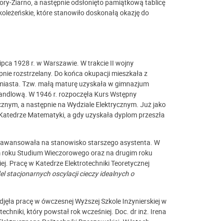
zory-Ziarno, a następnie odsłonięto pamiątkową tablicę
koleżeńskie, które stanowiło doskonałą okazję do
lipca 1928 r. w Warszawie. W trakcie II wojny
nie rozstrzelany. Do końca okupacji mieszkała z
rójmiasta. Tzw. małą maturę uzyskała w gimnazjum
andlową. W 1946 r. rozpoczęła Kurs Wstępny
icznym, a następnie na Wydziale Elektrycznym. Już jako
 Katedrze Matematyki, a gdy uzyskała dyplom przeszła
iej awansowała na stanowisko starszego asystenta. W
 roku Studium Wieczorowego oraz na drugim roku
ej. Pracę w Katedrze Elektrotechniki Teoretycznej
l stacjonarnych oscylacji cieczy idealnych o
jęła pracę w ówczesnej Wyższej Szkole Inżynierskiej w
chniki, który powstał rok wcześniej. Doc. dr inż. Irena