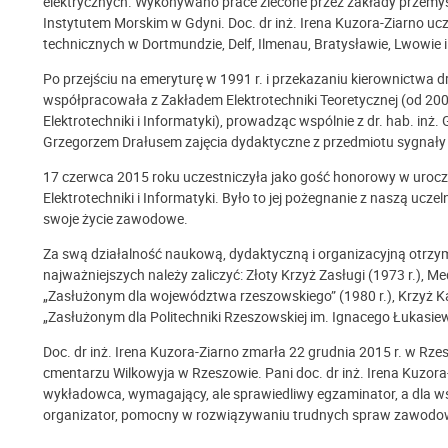
elektrycznych. Wykonywano prace zlecone przez zakłady przemys
Instytutem Morskim w Gdyni. Doc. dr inż. Irena Kuzora-Ziarno u
technicznych w Dortmundzie, Delf, Ilmenau, Bratysławie, Lwowie i 
Po przejściu na emeryturę w 1991 r. i przekazaniu kierownictwa dr
współpracowała z Zakładem Elektrotechniki Teoretycznej (od 2
Elektrotechniki i Informatyki), prowadząc wspólnie z dr. hab. inż.
Grzegorzem Drałusem zajęcia dydaktyczne z przedmiotu sygnały 
17 czerwca 2015 roku uczestniczyła jako gość honorowy w urocz
Elektrotechniki i Informatyki. Było to jej pożegnanie z naszą uczel
swoje życie zawodowe.
Za swą działalność naukową, dydaktyczną i organizacyjną otrzym
najważniejszych należy zaliczyć: Złoty Krzyż Zasługi (1973 r.), M
„Zasłużonym dla województwa rzeszowskiego” (1980 r.), Krzyż Ka
„Zasłużonym dla Politechniki Rzeszowskiej im. Ignacego Łukasiewi
Doc. dr inż. Irena Kuzora-Ziarno zmarła 22 grudnia 2015 r. w Rz
cmentarzu Wilkowyja w Rzeszowie. Pani doc. dr inż. Irena Kuzora
wykładowca, wymagający, ale sprawiedliwy egzaminator, a dla w
organizator, pomocny w rozwiązywaniu trudnych spraw zawodo