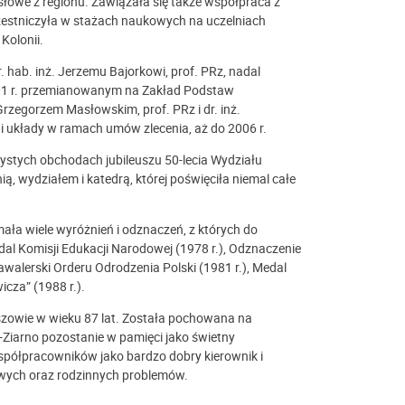
łowe z regionu. Zawiązała się także współpraca z
czestniczyła w stażach naukowych na uczelniach
Kolonii.
. hab. inż. Jerzemu Bajorkowi, prof. PRz, nadal
001 r. przemianowanym na Zakład Podstaw
 Grzegorzem Masłowskim, prof. PRz i dr. inż.
i układy w ramach umów zlecenia, aż do 2006 r.
ystych obchodach jubileuszu 50-lecia Wydziału
nią, wydziałem i katedrą, której poświęciła niemal całe
ała wiele wyróżnień i odznaczeń, z których do
edal Komisji Edukacji Narodowej (1978 r.), Odznaczenie
walerski Orderu Odrodzenia Polski (1981 r.), Medal
cza” (1988 r.).
eszowie w wieku 87 lat. Została pochowana na
-Ziarno pozostanie w pamięci jako świetny
spółpracowników jako bardzo dobry kierownik i
wych oraz rodzinnych problemów.