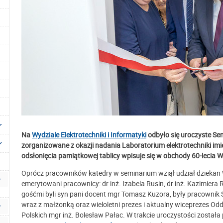
Na
Wydziale Elektrotechniki i Informatyki
odbyło się uroczyste S
zorganizowane z okazji nadania Laboratorium elektrotechniki imie
odsłonięcia pamiątkowej tablicy wpisuje się w obchody 60-lecia Wy
Oprócz pracowników katedry w seminarium wziął udział dziekan
emerytowani pracownicy: dr inż. Izabela Rusin, dr inż. Kazimier
gośćmi byli syn pani docent mgr Tomasz Kuzora, były pracownik 
wraz z małżonką oraz wieloletni prezes i aktualny wiceprezes O
Polskich mgr inż. Bolesław Pałac. W trakcie uroczystości został