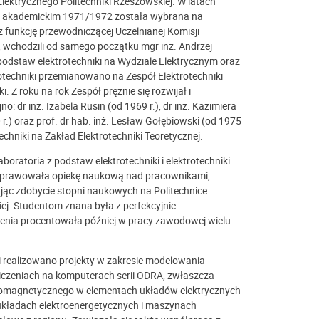
ektrycznego Politechniki Rzeszowskiej. W latach
ku akademickim 1971/1972 została wybrana na
eż funkcję przewodniczącej Uczelnianej Komisji
a, wchodzili od samego początku mgr inż. Andrzej
z podstaw elektrotechniki na Wydziale Elektrycznym oraz
otechniki przemianowano na Zespół Elektrotechniki
 Z roku na rok Zespół prężnie się rozwijał i
: dr inż. Izabela Rusin (od 1969 r.), dr inż. Kazimiera
0 r.) oraz prof. dr hab. inż. Lesław Gołębiowski (od 1975
chniki na Zakład Elektrotechniki Teoretycznej.
aboratoria z podstaw elektrotechniki i elektrotechniki
. Sprawowała opiekę naukową nad pracownikami,
ąc zdobycie stopni naukowych na Politechnice
iej. Studentom znana była z perfekcyjnie
enia procentowała później w pracy zawodowej wielu
i realizowano projekty w zakresie modelowania
czeniach na komputerach serii ODRA, zwłaszcza
tromagnetycznego w elementach układów elektrycznych
kładach elektroenergetycznych i maszynach