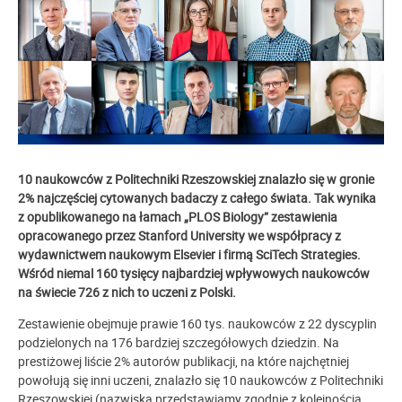
10 naukowców z Politechniki Rzeszowskiej znalazło się w gronie
2% najczęściej cytowanych badaczy z całego świata. Tak wynika
z opublikowanego na łamach „PLOS Biology” zestawienia
opracowanego przez Stanford University we współpracy z
wydawnictwem naukowym Elsevier i firmą SciTech Strategies.
Wśród niemal 160 tysięcy najbardziej wpływowych naukowców
na świecie 726 z nich to uczeni z Polski.
Zestawienie obejmuje prawie 160 tys. naukowców z 22 dyscyplin
podzielonych na 176 bardziej szczegółowych dziedzin. Na
prestiżowej liście 2% autorów publikacji, na które najchętniej
powołują się inni uczeni, znalazło się 10 naukowców z Politechniki
Rzeszowskiej (nazwiska przedstawiamy zgodnie z kolejnością