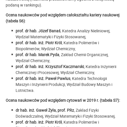
podaną w rankingu).
Ocena naukowców pod względem całokształtu kariery naukowej
(tabela S6)
:
prof. dr hab.
Józef Banaś
, Katedra Analizy Nieliniowej,
Wydział Matematyki i Fizyki Stosowanej,
prof. dr hab. inż.
Piotr Król
, Katedra Polimerów i
Biopolimerów, Wydział Chemiczny,
prof. dr hab.
Marek Pyda
, Zakład Chemii Organicznej,
Wydział Chemiczny,
prof. dr hab. inż.
Krzysztof Kaczmarski
, Katedra Inżynierii
Chemicznej i Procesowej, Wydział Chemiczny,
prof. dr hab. inż.
Paweł Pawlus
, Katedra Technologii
Maszyn i Inżynierii Produkcji, Wydział Budowy Maszyn i
Lotnictwa.
Ocena naukowców pod względem cytowań w 2019 r. (tabela S7):
dr hab. inż.
Gaweł Żyła, prof. PRz
, Zakład Fizyki
Doświadczalnej, Wydział Matematyki i Fizyki Stosowanej,
prof. dr hab. inż.
Piotr Król
, Katedra Polimerów i