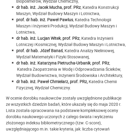
Biopolimerów, Wydział Chemiczny,
dr hab. inż.
Jacek Mucha, prof. PRz
, Katedra Konstrukcji
Maszyn, Wydział Budowy Maszyn i Lotnictwa,
prof. dr hab. inż.
Paweł Pawlus
, Katedra Technologii
Maszyn i Inżynierii Produkcji, Wydział Budowy Maszyn i
Lotnictwa,
dr hab. inż.
Lucjan Witek
,
prof. PRz
, Katedra Inżynierii
Lotniczej i Kosmicznej, Wydział Budowy Maszyn i Lotnictwa,
prof. dr hab.
Józef Banaś
, Katedra Analizy Nieliniowej,
Wydział Matematyki i Fizyki Stosowanej,
dr hab. inż.
Katarzyna Pietrucha-Urbanik
,
prof. PRz
,
Katedra Zaopatrzenia w Wodę i Odprowadzania Ścieków,
Wydział Budownictwa, Inżynierii Środowiska i Architektury,
dr hab. inż.
Paweł Chmielarz,
prof. PRz,
Katedra Chemii
Fizycznej, Wydział Chemiczny.
W ocenie dorobku naukowców zostały uwzględnione publikacje
ze wszystkich dziedzin badań, które ukazały się do maja 2020 r.
Lista została opracowana na podstawie kompleksowej oceny
dorobku naukowego uczonych z całego świata i wyliczeniu
złożonego indeksu bibliometrycznego (tzw. C-score),
uwzględniającego m.in. takie kryteria, jak: liczba cytowań