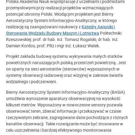
Polska Akademia Nauk współpracuje z uczelniami i podmiotami
przemysłowymi przy realizacji projektów wzmacniających
potencjał obronny Polski. Wiodącym projektem jest Bierny
Aerostatyczny System Informacyjno-Analityczny, w którego
realizację są zaangażowani naukowcy z
Katedry Awioniki i
Sterowania
Wydziału Budowy Maszyn i Lotnictwa
Politechniki
Rzeszowskiej: prof. dr hab. inż. Tomasz Rogalski, dr hab. inż.
Damian Kordos, prof. PRz i mgr inż. Łukasz Wałek.
Projekt zakłada budowę systemu wykrywania małych statków
powietrznych naruszających polską przestrzeń powietrzną. Jest
on oparty na sieci aerostatów (sterowców) wyposażonych w
systemy obserwacji radarowej oraz wizyjnej w zakresie światła
widzialnego i podczerwieni.
Bierny Aerostatyczny System Informacyjno-Analityczny (BASIA)
umożliwia wynoszenie aparatury obserwacyjnej na wysokość
kilkuset metrów. Wyposażony w nowoczesne sensory pozwala
obserwować teren, zbierać informacje i przekazywać w czasie
rzeczywistym zebrane, zagregowane dane pochodzące z różnych
kanałów obserwacji. Takie rozwiązanie może być stosowane w
celu uszczelnienia i bardziej efektywnego monitorowania