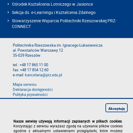
Ośrodek Kształcenia Lotniczego w Jasionce
Sekcja ds. e-Learningu i Kształcenia Zdalnego
Stowarzyszenie Wsparcia Politechniki Rzeszowskiej PRZ-
CONNECT
Politechnika Rzeszowska im. Ignacego Łukasiewicza
al. Powstańców Warszawy 12
35-029 Rzeszów
tel.: +48 17 865 11 00
fax: +48 17 854 12 60
e-mail:
kancelaria@prz.edu.pl
Mapa serwisu
Deklaracja dostępności
Polityka prywatności
Zgłoś błąd na stronie
Zgłoś naruszenie
Akceptuję
Nasze serwisy używają informacji zapisanych w plikach cookies
.
Korzystając z serwisu wyrażasz zgodę na używanie plików cookies
zgodnie z aktualnymi ustawieniami przeglądarki, które możesz