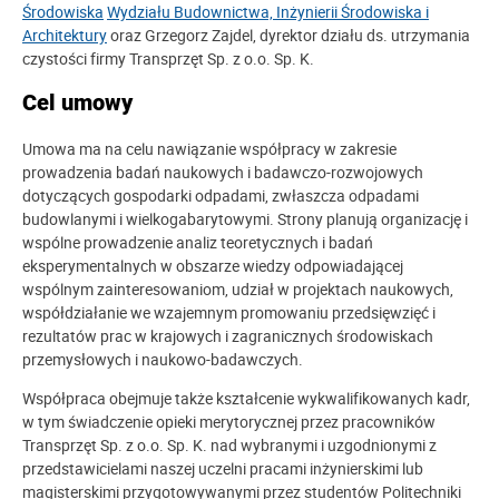
Środowiska
Wydziału Budownictwa, Inżynierii Środowiska i
Architektury
oraz Grzegorz Zajdel, dyrektor działu ds. utrzymania
czystości firmy Transprzęt Sp. z o.o. Sp. K.
Cel umowy
Umowa ma na celu nawiązanie współpracy w zakresie
prowadzenia badań naukowych i badawczo-rozwojowych
dotyczących gospodarki odpadami, zwłaszcza odpadami
budowlanymi i wielkogabarytowymi. Strony planują organizację i
wspólne prowadzenie analiz teoretycznych i badań
eksperymentalnych w obszarze wiedzy odpowiadającej
wspólnym zainteresowaniom, udział w projektach naukowych,
współdziałanie we wzajemnym promowaniu przedsięwzięć i
rezultatów prac w krajowych i zagranicznych środowiskach
przemysłowych i naukowo-badawczych.
Współpraca obejmuje także kształcenie wykwalifikowanych kadr,
w tym świadczenie opieki merytorycznej przez pracowników
Transprzęt Sp. z o.o. Sp. K. nad wybranymi i uzgodnionymi z
przedstawicielami naszej uczelni pracami inżynierskimi lub
magisterskimi przygotowywanymi przez studentów Politechniki