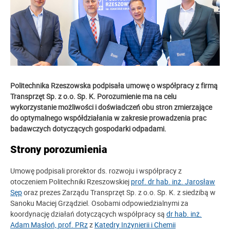
Politechnika Rzeszowska podpisała umowę o współpracy z firmą
Transprzęt Sp. z o.o. Sp. K. Porozumienie ma na celu
wykorzystanie możliwości i doświadczeń obu stron zmierzające
do optymalnego współdziałania w zakresie prowadzenia prac
badawczych dotyczących gospodarki odpadami.
Strony porozumienia
Umowę podpisali prorektor ds. rozwoju i współpracy z
otoczeniem Politechniki Rzeszowskiej
prof. dr hab. inż. Jarosław
Sęp
oraz prezes Zarządu Transprzęt Sp. z o.o. Sp. K. z siedzibą w
Sanoku Maciej Grządziel. Osobami odpowiedzialnymi za
koordynację działań dotyczących współpracy są
dr hab. inż.
Adam Masłoń, prof. PRz
z
Katedry Inżynierii i Chemii