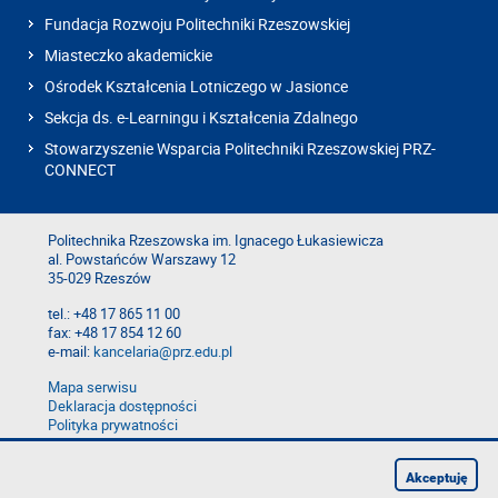
Fundacja Rozwoju Politechniki Rzeszowskiej
Miasteczko akademickie
Ośrodek Kształcenia Lotniczego w Jasionce
Sekcja ds. e-Learningu i Kształcenia Zdalnego
Stowarzyszenie Wsparcia Politechniki Rzeszowskiej PRZ-
CONNECT
Politechnika Rzeszowska im. Ignacego Łukasiewicza
al. Powstańców Warszawy 12
35-029 Rzeszów
tel.: +48 17 865 11 00
fax: +48 17 854 12 60
e-mail:
kancelaria@prz.edu.pl
Mapa serwisu
Deklaracja dostępności
Polityka prywatności
Zgłoś błąd na stronie
Zgłoś naruszenie
Akceptuję