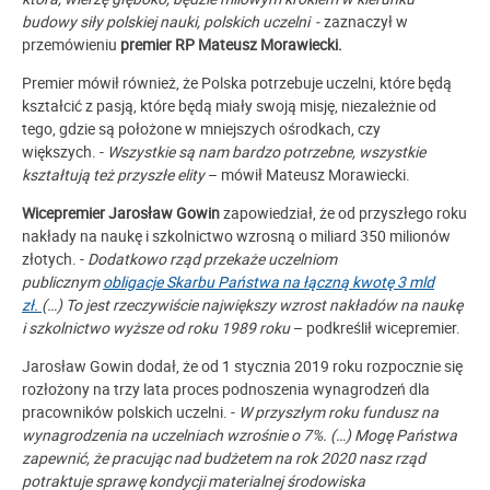
budowy siły polskiej nauki, polskich uczelni
‒ zaznaczył w
przemówieniu
premier RP Mateusz Morawiecki.
Premier mówił również, że Polska potrzebuje uczelni, które będą
kształcić z pasją, które będą miały swoją misję, niezależnie od
tego, gdzie są położone w mniejszych ośrodkach, czy
większych. -
Wszystkie są nam bardzo potrzebne, wszystkie
kształtują też przyszłe elity
– mówił Mateusz Morawiecki.
Wicepremier Jarosław Gowin
zapowiedział, że od przyszłego roku
nakłady na naukę i szkolnictwo wzrosną o miliard 350 milionów
złotych. -
Dodatkowo rząd przekaże uczelniom
publicznym
obligacje Skarbu Państwa na łączną kwotę 3 mld
zł.
(…) To jest rzeczywiście największy wzrost nakładów na naukę
i szkolnictwo wyższe od roku 1989 roku
– podkreślił wicepremier.
Jarosław Gowin dodał, że od 1 stycznia 2019 roku rozpocznie się
rozłożony na trzy lata proces podnoszenia wynagrodzeń dla
pracowników polskich uczelni. -
W przyszłym roku fundusz na
wynagrodzenia na uczelniach wzrośnie o 7%.
(…) Mogę Państwa
zapewnić, że pracując nad budżetem na rok 2020 nasz rząd
potraktuje sprawę kondycji materialnej środowiska