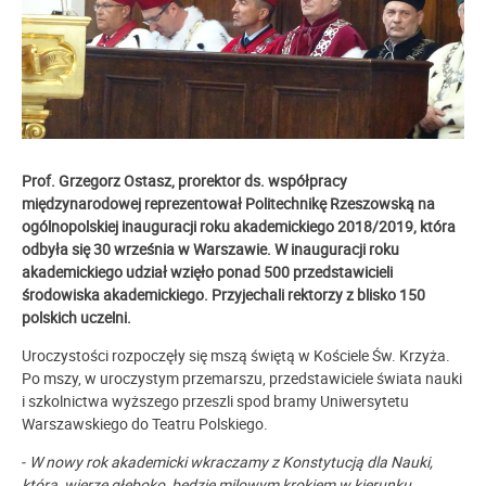
Prof. Grzegorz Ostasz, prorektor ds. współpracy
międzynarodowej reprezentował Politechnikę Rzeszowską na
ogólnopolskiej inauguracji roku akademickiego 2018/2019, która
odbyła się 30 września w Warszawie. W inauguracji roku
akademickiego udział wzięło ponad 500 przedstawicieli
środowiska akademickiego. Przyjechali rektorzy z blisko 150
polskich uczelni.
Uroczystości rozpoczęły się mszą świętą w Kościele Św. Krzyża.
Po mszy, w uroczystym przemarszu, przedstawiciele świata nauki
i szkolnictwa wyższego przeszli spod bramy Uniwersytetu
Warszawskiego do Teatru Polskiego.
‒
W nowy rok akademicki wkraczamy z Konstytucją dla Nauki,
która, wierzę głęboko, będzie milowym krokiem w kierunku