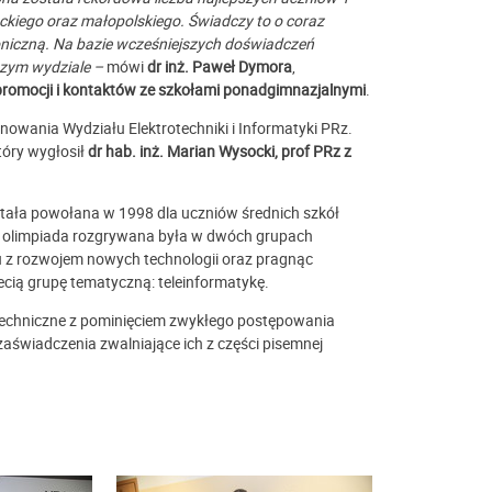
kiego oraz małopolskiego. Świadczy to o coraz
oniczną. Na bazie wcześniejszych doświadczeń
aszym wydziale –
mówi
dr inż. Paweł Dymora
,
 promocji i kontaktów ze szkołami ponadgimnazjalnymi
.
nowania Wydziału Elektrotechniki i Informatyki PRz.
który wygłosił
dr hab. inż. Marian Wysocki, prof PRz z
stała powołana w 1998 dla uczniów średnich szkół
lat olimpiada rozgrywana była w dwóch grupach
zku z rozwojem nowych technologii oraz pragnąc
cią grupę tematyczną: teleinformatykę.
e techniczne z pominięciem zwykłego postępowania
aświadczenia zwalniające ich z części pisemnej