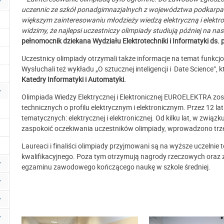
uczennic ze szkół ponadgimnazjalnych z województwa podkarpac
większym zainteresowaniu młodzieży wiedzą elektryczną i elektr
widzimy, że najlepsi uczestniczy olimpiady studiują później na n
pełnomocnik dziekana Wydziału Elektrotechniki i Informatyki ds.
Uczestnicy olimpiady otrzymali także informacje na temat funkcjo
Wysłuchali też wykładu „O sztucznej inteligencji i Date Science”, 
Katedry Informatyki i Automatyki.
Olimpiada Wiedzy Elektrycznej i Elektronicznej EUROELEKTRA zo
technicznych o profilu elektrycznym i elektronicznym. Przez 12 
tematycznych: elektrycznej i elektronicznej. Od kilku lat, w zwią
zaspokoić oczekiwania uczestników olimpiady, wprowadzono trze
Laureaci i finaliści olimpiady przyjmowani są na wyższe uczelni
kwalifikacyjnego. Poza tym otrzymują nagrody rzeczowych oraz z
egzaminu zawodowego kończącego naukę w szkole średniej.