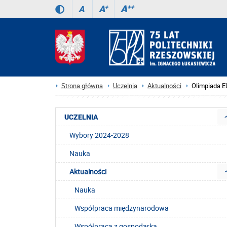
A
++
A
+
A
Strona główna
Uczelnia
Aktualności
Olimpiada E
UCZELNIA
Wybory 2024-2028
Nauka
Aktualności
Nauka
Współpraca międzynarodowa
Współpraca z gospodarką