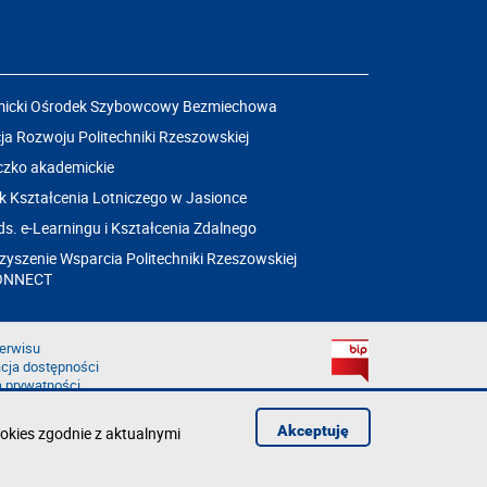
icki Ośrodek Szybowcowy Bezmiechowa
a Rozwoju Politechniki Rzeszowskiej
czko akademickie
k Kształcenia Lotniczego w Jasionce
ds. e-Learningu i Kształcenia Zdalnego
yszenie Wsparcia Politechniki Rzeszowskiej
ONNECT
erwisu
cja dostępności
a prywatności
łąd na stronie
aruszenie
Akceptuję
okies zgodnie z aktualnymi