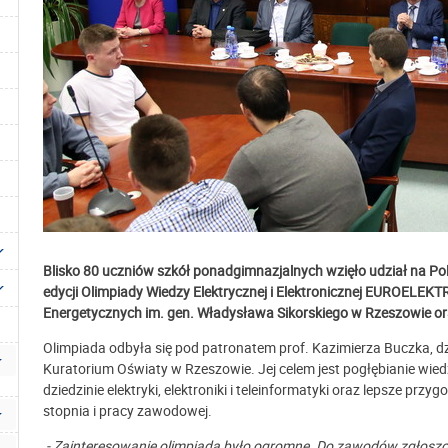
Blisko 80
uczniów szkół ponadgimnazjalnych wzięło udział na Pol
edycji
Olimpiady Wiedzy Elektrycznej i Elektronicznej EUROELEKT
Energetycznych im. gen. Władysława Sikorskiego w Rzeszowie or
Olimpiada odbyła się pod patronatem prof. Kazimierza Buczka, dz
Kuratorium Oświaty w Rzeszowie. Jej celem jest pogłębianie wie
dziedzinie elektryki, elektroniki i teleinformatyki oraz lepsze pr
stopnia i pracy zawodowej.
- Zainteresowanie olimpiadą było ogromne. Do zawodów zgłoszon