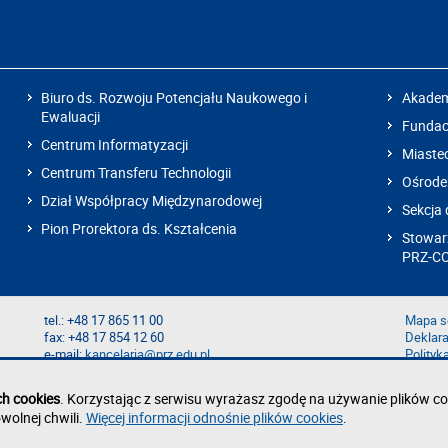
Biuro ds. Rozwoju Potencjału Naukowego i
Akadem
Ewaluacji
Fundacj
Centrum Informatyzacji
Miaste
Centrum Transferu Technologii
Ośrode
Dział Współpracy Międzynarodowej
Sekcja 
Pion Prorektora ds. Kształcenia
Stowarz
PRZ-C
tel.: +48 17 865 11 00
Mapa s
fax: +48 17 854 12 60
Deklara
e-mail:
kancelaria@prz.edu.pl
Polityk
Zgłoś b
Zgłoś n
ch cookies
. Korzystając z serwisu wyrażasz zgodę na używanie plików co
wolnej chwili.
Więcej informacji odnośnie plików cookies
.