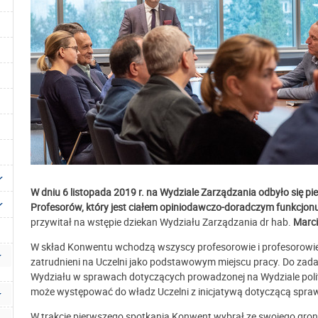
W dniu 6 listopada 2019 r. na Wydziale Zarządzania odbyło się p
Profesorów, który jest ciałem opiniodawczo-doradczym funkcjo
przywitał na wstępie dziekan Wydziału Zarządzania dr hab.
Marci
W skład Konwentu wchodzą wszyscy profesorowie i profesorowie 
zatrudnieni na Uczelni jako podstawowym miejscu pracy. Do zad
Wydziału w sprawach dotyczących prowadzonej na Wydziale pol
może występować do władz Uczelni z inicjatywą dotyczącą spra
W trakcie pierwszego spotkania Konwent wybrał ze swojego gron