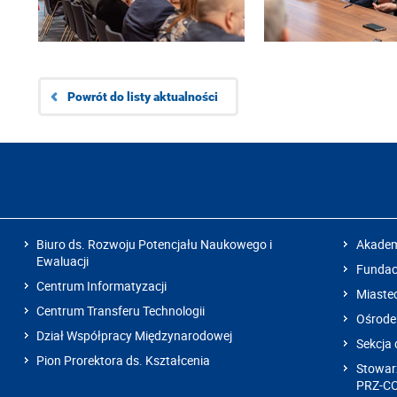
Powrót do listy aktualności
Biuro ds. Rozwoju Potencjału Naukowego i
Akadem
Ewaluacji
Fundacj
Centrum Informatyzacji
Miaste
Centrum Transferu Technologii
Ośrode
Dział Współpracy Międzynarodowej
Sekcja 
Pion Prorektora ds. Kształcenia
Stowarz
PRZ-C