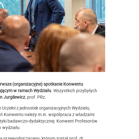
ierwsze (organizacyjne) spotkanie Konwentu
nującym w ramach Wydziału
. Wszystkich przybyłych
n Jurgilewicz
, prof. PRz.
Uczelni z jednostek organizacyjnych Wydziału,
ań Konwentu należy m.in. współpraca z władzami
ityki badawczo-dydaktycznej. Konwent Profesorów
w wydziału.
a przewodniczącego, którym został prof. dr