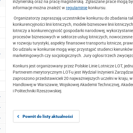
inżynierską oraz na pracę magisterską. Zgłaszane prace mogą by
informacje można znaleźć w
regulaminie
konkursu.
Organizatorzy zapraszają uczestników konkursu do zbadania takic
konkurencyjności linii lotniczych, modele biznesowe linii lotnicz
lotniczy a konkurencyjność gospodarki narodowej, wykorzystanie 
procesów biznesowych w sektorze usług lotniczych, nowoczesne m
w rozwoju turystyki, aspekty finansowe transportu lotnicze, pr
Do udziału w konkursie mogą więc przystąpić studenci kierunków n
marketingowych czy socjologicznych. Jury ogłosi trzech zwycię
Konkurs jest organizowany przez Polskie Linie Lotnicze LOT, jedną 
Partnerem merytorycznym LOT-u jest Wydział Inżynierii Zarządzani
zaproszono przedstawicieli 20 najważniejszych uczelni w kraju, w
Handlowej w Warszawie, Wojskowej Akademii Technicznej, Akadem
i Politechniki Rzeszowskiej.
Powrót do listy aktualności