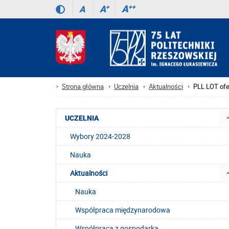
A
++
A
+
A
Strona główna
Uczelnia
Aktualności
PLL LOT ofer
UCZELNIA
Wybory 2024-2028
Nauka
Aktualności
Nauka
Współpraca międzynarodowa
Współpraca z gospodarką