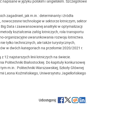
ć napisane w języku polskim i angielskim. Szczegółowe
h zagadnień, jak m.in.: determinanty i źródła
ych, nowoczesne technologie w sektorze lotniczym, sektor
Big Data i zaawansowanej analityki w optymalizacji
etody kształcenia załóg lotniczych, rola transportu
awno-organizacyjne uwarunkowania rozwoju lotnictwa.
ie tylko technicznych, ale także turystycznych,
zców w dwóch kategoriach na przełomie 2020/2021 r.
z 12 najstarszych linii lotniczych na świecie.
a Politechniki Białostockiej. Do kapituły konkursowej
 tym m.in.: Politechniki Warszawskiej, Szkoły Głównej
ii Leona Koźmińskiego, Uniwersytetu Jagiellońskiego
Udostępnij: