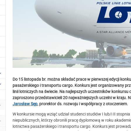
Do 15 listopada br. można składać prace w pierwszej edycji kon
pasażerskiego i transportu cargo. Konkurs jest organizowany prze
linii lotniczych na świecie. Na najlepszych uczestników konkursu 
zaproszono przedstawicieli 20 najważniejszych uczelni w kraju. 
Jarosław Sęp
, prorektor ds. rozwoju i współpracy z otoczeniem.
W konkursie mogą wziąć udział studenci studiów I lub/i II stopnia 
niepublicznych, którzy obronili pracę dyplomową w roku akade
lotnictwa pasażerskiego i transportu cargo. Konkurs jest prowad