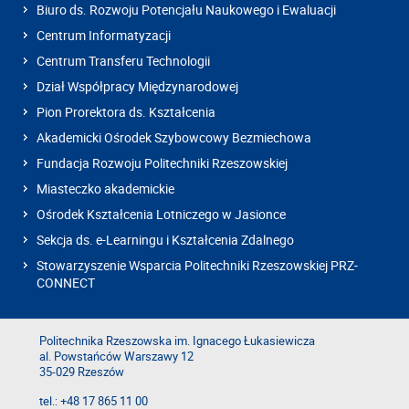
Biuro ds. Rozwoju Potencjału Naukowego i Ewaluacji
Centrum Informatyzacji
Centrum Transferu Technologii
Dział Współpracy Międzynarodowej
Pion Prorektora ds. Kształcenia
Akademicki Ośrodek Szybowcowy Bezmiechowa
Fundacja Rozwoju Politechniki Rzeszowskiej
Miasteczko akademickie
Ośrodek Kształcenia Lotniczego w Jasionce
Sekcja ds. e-Learningu i Kształcenia Zdalnego
Stowarzyszenie Wsparcia Politechniki Rzeszowskiej PRZ-
CONNECT
Politechnika Rzeszowska im. Ignacego Łukasiewicza
al. Powstańców Warszawy 12
35-029 Rzeszów
tel.: +48 17 865 11 00