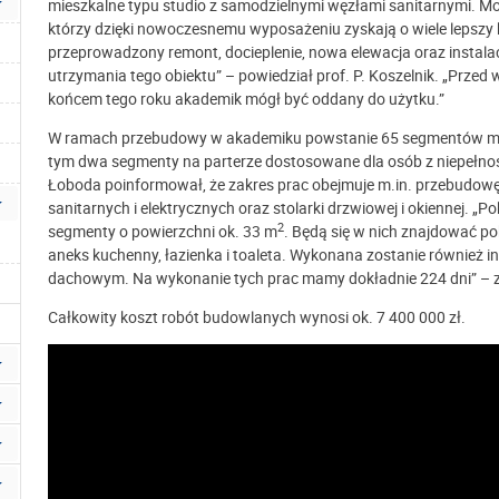
mieszkalne typu studio z samodzielnymi węzłami sanitarnymi. Mod
którzy dzięki nowoczesnemu wyposażeniu zyskają o wiele lepszy k
przeprowadzony remont, docieplenie, nowa elewacja oraz instala
utrzymania tego obiektu” – powiedział prof. P. Koszelnik. „Przed
końcem tego roku akademik mógł być oddany do użytku.”
W ramach przebudowy w akademiku powstanie 65 segmentów mie
tym dwa segmenty na parterze dostosowane dla osób z niepełn
Łoboda poinformował, że zakres prac obejmuje m.in. przebudowę 
sanitarnych i elektrycznych oraz stolarki drzwiowej i okiennej. 
2
segmenty o powierzchni ok. 33 m
. Będą się w nich znajdować 
aneks kuchenny, łazienka i toaleta. Wykonana zostanie również i
dachowym. Na wykonanie tych prac mamy dokładnie 224 dni” – 
Całkowity koszt robót budowlanych wynosi ok. 7 400 000 zł.