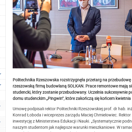
Politechnika Rzeszowska rozstrzygnęła przetarg na przebudowę 
rzeszowską firmą budowlaną SOLKAN
. Prace remontowe mają się
studencki, który zostanie przebudowany. Uczelnia sukcesywnie 
domu studenckim „Pingwin”, które zakończą się końcem kwietnia 
Umowę podpisali rektor Politechniki Rzeszowskiej prof. dr hab. i
Konrad Łoboda i wiceprezes zarządu Maciej Chmielowiec. Rektor po
inwestycję z Ministerstwa Edukacji i Nauki. „Systematycznie p
naszym studentom jak najlepsze warunki mieszkaniowe. W ra