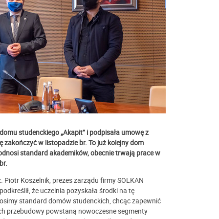
domu studenckiego „Akapit” i podpisała umowę z
 zakończyć w listopadzie br. To już kolejny dom
podnosi standard akademików, obecnie trwają prace w
br.
nż. Piotr Koszelnik, prezes zarządu firmy SOLKAN
dkreślił, że uczelnia pozyskała środki na tę
odnosimy standard domów studenckich, chcąc zapewnić
mach przebudowy powstaną nowoczesne segmenty