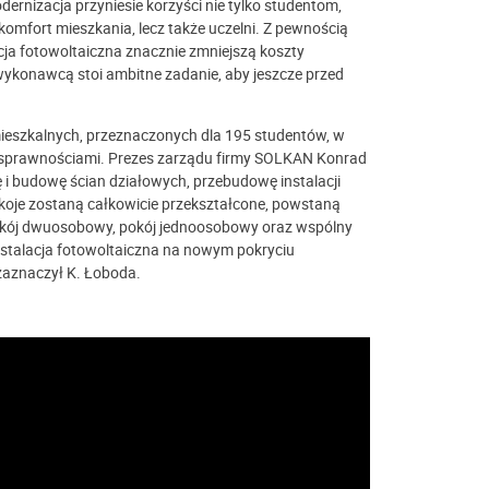
ernizacja przyniesie korzyści nie tylko studentom,
omfort mieszkania, lecz także uczelni. Z pewnością
cja fotowoltaiczna znacznie zmniejszą koszty
 wykonawcą stoi ambitne zadanie, aby jeszcze przed
szkalnych, przeznaczonych dla 195 studentów, w
osprawnościami. Prezes zarządu firmy SOLKAN Konrad
i budowę ścian działowych, przebudowę instalacji
„Pokoje zostaną całkowicie przekształcone, powstaną
pokój dwuosobowy, pokój jednoosobowy oraz wspólny
nstalacja fotowoltaiczna na nowym pokryciu
zaznaczył K. Łoboda.