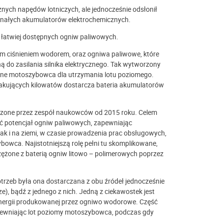
nych napędów lotniczych, ale jednocześnie odsłonił
oskonałych akumulatorów elektrochemicznych.
 łatwiej dostępnych ogniw paliwowych.
 ciśnieniem wodorem, oraz ogniwa paliwowe, które
ną do zasilania silnika elektrycznego. Tak wytworzony
zne motoszybowca dla utrzymania lotu poziomego.
brakujących kilowatów dostarcza bateria akumulatorów
adzone przez zespół naukowców od 2015 roku. Celem
ć potencjał ogniw paliwowych, zapewniając
jak i na ziemi, w czasie prowadzenia prac obsługowych,
owca. Najistotniejszą rolę pełni tu skomplikowane,
ężone z baterią ogniw litowo – polimerowych poprzez
trzeb była ona dostarczana z obu źródeł jednocześnie
e), bądź z jednego z nich. Jedną z ciekawostek jest
nergii produkowanej przez ogniwo wodorowe. Część
apewniając lot poziomy motoszybowca, podczas gdy