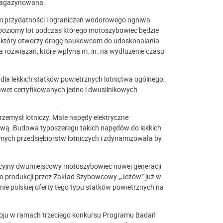
zmagazynowana.
m przydatności i ograniczeń wodorowego ogniwa
poziomy lot podczas którego motoszybowiec będzie
, który otworzy drogę naukowcom do udoskonalania
a rozwiązań, które wpłyną m. in. na wydłużenie czasu
a lekkich statków powietrznych lotnictwa ogólnego:
awet certyfikowanych jedno i dwusilnikowych
rzemysł lotniczy. Małe napędy elektryczne
wą. Budowa typoszeregu takich napędów do lekkich
ych przedsiębiorstw lotniczych i zdynamizowała by
cyjny dwumiejscowy motoszybowiec nowej generacji
o produkcji przez Zakład Szybowcowy „Jeżów” już w
ie polskiej oferty tego typu statków powietrznych na
woju w ramach trzeciego konkursu Programu Badań