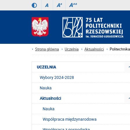
A
++
A
+
A
Strona główna
Uczelnia
Aktualności
Politechni
UCZELNIA
Wybory 2024-2028
Nauka
Aktualności
Nauka
Współpraca międzynarodowa
Współpraca z gospodarką