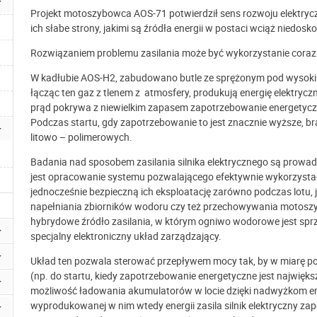
Projekt motoszybowca AOS-71 potwierdził sens rozwoju elektrycz
ich słabe strony, jakimi są źródła energii w postaci wciąż nied
Rozwiązaniem problemu zasilania może być wykorzystanie coraz
W kadłubie AOS-H2, zabudowano butle ze sprężonym pod wysokim
łącząc ten gaz z tlenem z atmosfery, produkują energię elektrycz
prąd pokrywa z niewielkim zapasem zapotrzebowanie energetyc
Podczas startu, gdy zapotrzebowanie to jest znacznie wyższe, 
litowo – polimerowych.
Badania nad sposobem zasilania silnika elektrycznego są prow
jest opracowanie systemu pozwalającego efektywnie wykorzysta
jednocześnie bezpieczną ich eksploatację zarówno podczas lotu, 
napełniania zbiorników wodoru czy też przechowywania motoszyb
hybrydowe źródło zasilania, w którym ogniwo wodorowe jest sprz
specjalny elektroniczny układ zarządzający.
Układ ten pozwala sterować przepływem mocy tak, by w miarę po
(np. do startu, kiedy zapotrzebowanie energetyczne jest największ
możliwość ładowania akumulatorów w locie dzięki nadwyżkom e
wyprodukowanej w nim wtedy energii zasila silnik elektryczny z