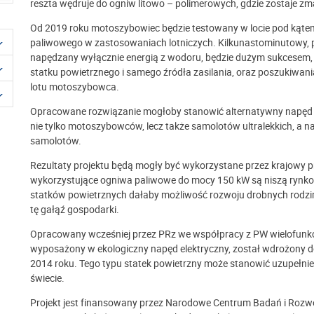
reszta wędruje do ogniw litowo – polimerowych, gdzie zostaje 
Od 2019 roku motoszybowiec będzie testowany w locie pod kąte
paliwowego w zastosowaniach lotniczych. Kilkunastominutowy, 
napędzany wyłącznie energią z wodoru, będzie dużym sukcesem
statku powietrznego i samego źródła zasilania, oraz poszukiwani
lotu motoszybowca.
Opracowane rozwiązanie mogłoby stanowić alternatywny napęd dl
nie tylko motoszybowców, lecz także samolotów ultralekkich, a n
samolotów.
Rezultaty projektu będą mogły być wykorzystane przez krajowy p
wykorzystujące ogniwa paliwowe do mocy 150 kW są niszą rynko
statków powietrznych dałaby możliwość rozwoju drobnych rodzim
tę gałąź gospodarki.
Opracowany wcześniej przez PRz we współpracy z PW wielofunk
wyposażony w ekologiczny napęd elektryczny, został wdrożony d
2014 roku. Tego typu statek powietrzny może stanowić uzupełnien
świecie.
Projekt jest finansowany przez Narodowe Centrum Badań i Roz