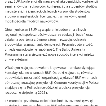
przez BUP: konferencji dla nauczycieli akademickich, konferencji i
seminariów dla naukowców, konferencji dla studentów studiów
magisterskich i licencjackich, letnich kursów dla studentów
studiów magisterskich i licencjackich, wniosków o grant
mobilności dla młodych naukowców.
Głównymi celami BUP są wspieranie budowania silnych
regionalnych społeczności w obszarze edukacji i badań oraz
działania oparte na zrównoważonym rozwoju, ochronie
środowiska i wzmacnianiu demokracji. Promując otwartość,
umiędzynarodowienie i mobilność, The Baltic University
Programme stara się znaleźć nowe sposoby interakcji między
uniwersytetami.
W każdym kraju jest powołane krajowe centrum koordynujące
kontakty lokalne w ramach BUP. Ośrodki krajowe są również
odpowiedzialne za treść i organizację wydarzeń BUP w ramach
półrocznej rotacyjnej prezydencji. Centrum koordynacji w Polsce
znajduje się na Politechnice Łódzkiej, a polska prezydencja
rozpocznie się jesienią 2025 r.
16 marca br. przedstawiciele Politechniki Rzeszowskiej wzięli
udział w krajowym webinarium BUP adresowanym do uczelni w