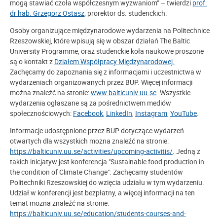
mogą stawiać czoła współczesnym wyzwaniom” – twierdzi
prof.
dr hab. Grzegorz Ostasz
, prorektor ds. studenckich.
Osoby organizujące międzynarodowe wydarzenia na Politechnice
Rzeszowskiej, które wpisują się w obszar działań The Baltic
University Programme, oraz studenckie koła naukowe proszone
są o kontakt z
Działem Współpracy Międzynarodowej.
Zachęcamy do zapoznania się z informacjami i uczestnictwa w
wydarzeniach organizowanych przez BUP. Więcej informacji
można znaleźć na stronie:
www.balticuniv.uu.se
. Wszystkie
wydarzenia ogłaszane są za pośrednictwem mediów
społecznościowych:
Facebook
,
LinkedIn
,
Instagram
,
YouTube
.
Informacje udostępnione przez BUP dotyczące wydarzeń
otwartych dla wszystkich można znaleźć na stronie:
https://balticuniv.uu.se/activities/upcoming-activitis/
. Jedną z
takich inicjatyw jest konferencja "Sustainable food production in
the condition of Climate Change". Zachęcamy studentów
Politechniki Rzeszowskiej do wzięcia udziału w tym wydarzeniu.
Udział w konferencji jest bezpłatny, a więcej informacji na ten
temat można znaleźć na stronie:
https://balticuniv.uu.se/education/students-courses-and-