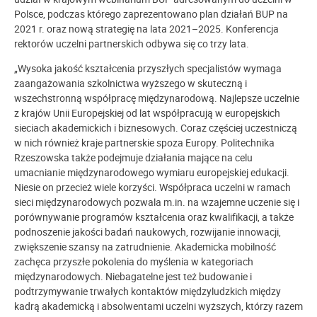
Polsce, podczas którego zaprezentowano plan działań BUP na
2021 r. oraz nową strategię na lata 2021–2025. Konferencja
rektorów uczelni partnerskich odbywa się co trzy lata.
„Wysoka jakość kształcenia przyszłych specjalistów wymaga
zaangażowania szkolnictwa wyższego w skuteczną i
wszechstronną współpracę międzynarodową. Najlepsze uczelnie
z krajów Unii Europejskiej od lat współpracują w europejskich
sieciach akademickich i biznesowych. Coraz częściej uczestniczą
w nich również kraje partnerskie spoza Europy. Politechnika
Rzeszowska także podejmuje działania mające na celu
umacnianie międzynarodowego wymiaru europejskiej edukacji.
Niesie on przecież wiele korzyści. Współpraca uczelni w ramach
sieci międzynarodowych pozwala m.in. na wzajemne uczenie się i
porównywanie programów kształcenia oraz kwalifikacji, a także
podnoszenie jakości badań naukowych, rozwijanie innowacji,
zwiększenie szansy na zatrudnienie. Akademicka mobilność
zachęca przyszłe pokolenia do myślenia w kategoriach
międzynarodowych. Niebagatelne jest też budowanie i
podtrzymywanie trwałych kontaktów międzyludzkich między
kadrą akademicką i absolwentami uczelni wyższych, którzy razem