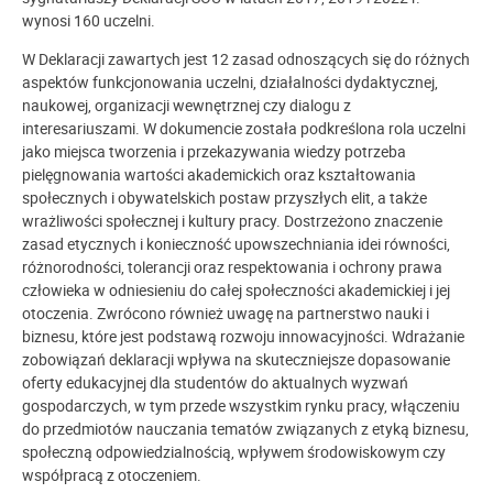
wynosi 160 uczelni.
W Deklaracji zawartych jest 12 zasad odnoszących się do różnych
aspektów funkcjonowania uczelni, działalności dydaktycznej,
naukowej, organizacji wewnętrznej czy dialogu z
interesariuszami. W dokumencie została podkreślona rola uczelni
jako miejsca tworzenia i przekazywania wiedzy potrzeba
pielęgnowania wartości akademickich oraz kształtowania
społecznych i obywatelskich postaw przyszłych elit, a także
wrażliwości społecznej i kultury pracy. Dostrzeżono znaczenie
zasad etycznych i konieczność upowszechniania idei równości,
różnorodności, tolerancji oraz respektowania i ochrony prawa
człowieka w odniesieniu do całej społeczności akademickiej i jej
otoczenia. Zwrócono również uwagę na partnerstwo nauki i
biznesu, które jest podstawą rozwoju innowacyjności. Wdrażanie
zobowiązań deklaracji wpływa na skuteczniejsze dopasowanie
oferty edukacyjnej dla studentów do aktualnych wyzwań
gospodarczych, w tym przede wszystkim rynku pracy, włączeniu
do przedmiotów nauczania tematów związanych z etyką biznesu,
społeczną odpowiedzialnością, wpływem środowiskowym czy
współpracą z otoczeniem.