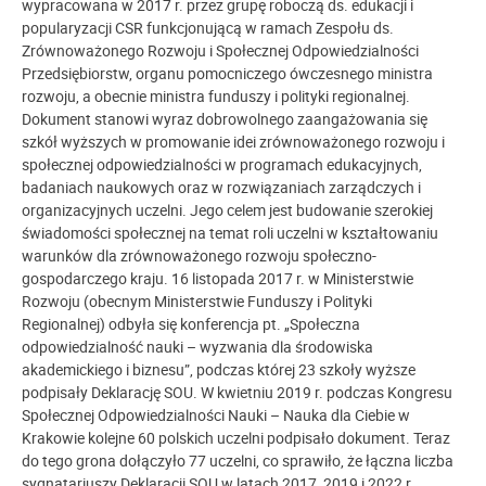
wypracowana w 2017 r. przez grupę roboczą ds. edukacji i
popularyzacji CSR funkcjonującą w ramach Zespołu ds.
Zrównoważonego Rozwoju i Społecznej Odpowiedzialności
Przedsiębiorstw, organu pomocniczego ówczesnego ministra
rozwoju, a obecnie ministra funduszy i polityki regionalnej.
Dokument stanowi wyraz dobrowolnego zaangażowania się
szkół wyższych w promowanie idei zrównoważonego rozwoju i
społecznej odpowiedzialności w programach edukacyjnych,
badaniach naukowych oraz w rozwiązaniach zarządczych i
organizacyjnych uczelni. Jego celem jest budowanie szerokiej
świadomości społecznej na temat roli uczelni w kształtowaniu
warunków dla zrównoważonego rozwoju społeczno-
gospodarczego kraju. 16 listopada 2017 r. w Ministerstwie
Rozwoju (obecnym Ministerstwie Funduszy i Polityki
Regionalnej) odbyła się konferencja pt. „Społeczna
odpowiedzialność nauki – wyzwania dla środowiska
akademickiego i biznesu”, podczas której 23 szkoły wyższe
podpisały Deklarację SOU. W kwietniu 2019 r. podczas Kongresu
Społecznej Odpowiedzialności Nauki – Nauka dla Ciebie w
Krakowie kolejne 60 polskich uczelni podpisało dokument. Teraz
do tego grona dołączyło 77 uczelni, co sprawiło, że łączna liczba
sygnatariuszy Deklaracji SOU w latach 2017, 2019 i 2022 r.