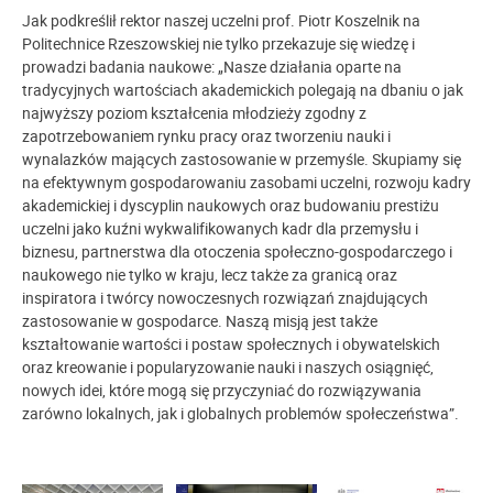
Jak podkreślił rektor naszej uczelni prof. Piotr Koszelnik na
Politechnice Rzeszowskiej nie tylko przekazuje się wiedzę i
prowadzi badania naukowe: „Nasze działania oparte na
tradycyjnych wartościach akademickich polegają na dbaniu o jak
najwyższy poziom kształcenia młodzieży zgodny z
zapotrzebowaniem rynku pracy oraz tworzeniu nauki i
wynalazków mających zastosowanie w przemyśle. Skupiamy się
na efektywnym gospodarowaniu zasobami uczelni, rozwoju kadry
akademickiej i dyscyplin naukowych oraz budowaniu prestiżu
uczelni jako kuźni wykwalifikowanych kadr dla przemysłu i
biznesu, partnerstwa dla otoczenia społeczno-gospodarczego i
naukowego nie tylko w kraju, lecz także za granicą oraz
inspiratora i twórcy nowoczesnych rozwiązań znajdujących
zastosowanie w gospodarce. Naszą misją jest także
kształtowanie wartości i postaw społecznych i obywatelskich
oraz kreowanie i popularyzowanie nauki i naszych osiągnięć,
nowych idei, które mogą się przyczyniać do rozwiązywania
zarówno lokalnych, jak i globalnych problemów społeczeństwa”.