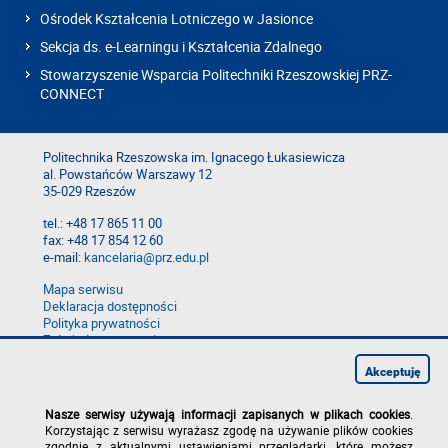
Ośrodek Kształcenia Lotniczego w Jasionce
Sekcja ds. e-Learningu i Kształcenia Zdalnego
Stowarzyszenie Wsparcia Politechniki Rzeszowskiej PRZ-
CONNECT
Politechnika Rzeszowska im. Ignacego Łukasiewicza
al. Powstańców Warszawy 12
35-029 Rzeszów
tel.: +48 17 865 11 00
fax: +48 17 854 12 60
e-mail:
kancelaria@prz.edu.pl
Mapa serwisu
Deklaracja dostępności
Polityka prywatności
Zgłoś błąd na stronie
Zgłoś naruszenie
Akceptuję
Nasze serwisy używają informacji zapisanych w plikach cookies
.
Korzystając z serwisu wyrażasz zgodę na używanie plików cookies
zgodnie z aktualnymi ustawieniami przeglądarki, które możesz