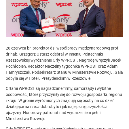
28 czerwca br. prorektor ds. współpracy międzynarodowej prof.
dr hab. Grzegorz Ostasz odebrał w imieniu Politechniki
Rzeszowskiej wyróżnienie Orły WPROST. Nagrodę wręczyli Jacek
Pochłopień, Redaktor Naczelny tygodnika WPROST oraz Adam
Hamryszczak, Podsekretarz Stanu w Ministerstwie Rozwoju. Gala
odbyła się w Hotelu Prezydenckim w Rzeszowie.
Orłami WPROST są nagradzane firmy, samorządy i wybitne
osobowości, które przyczyniły się do rozwoju gospodarki, regionu
i kraju. W gronie wyróżnionych znajdują się osoby na co dzień
działające na rzecz dobrobytu i jak najlepszej przyszłości
ojczyzny. Honorowy patronat nad wydarzeniem pełni
Ministerstwo Rozwoju.
Orły WPROST nawiązują do wyróżnienia otrzymanego przez