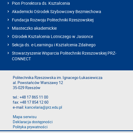
Pion Prorektora ds. Kształcenia
Akademicki Ośrodek Szybowcowy Bezmiechowa
Fundacja Rozwoju Politechniki Rzeszowskiej
Miasteczko akademickie
Ośrodek Kształcenia Lotniczego w Jasionce
Sekcja ds. e-Learningu i Kształcenia Zdalnego
Stowarzyszenie Wsparcia Politechniki Rzeszowskiej PRZ-
CONNECT
Politechnika Rzeszowska im. Ignacego Łukasiewicza
al. Powstańców Warszawy 12
35-029 Rzeszów
tel.: +48 17 865 11 00
fax: +48 17 854 12 60
e-mail:
kancelaria@prz.edu.pl
Mapa serwisu
Deklaracja dostępności
Polityka prywatności
Zgłoś błąd na stronie