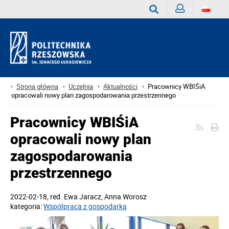
Zaloguj
Wyszukaj
Strona główna
Uczelnia
Aktualności
Pracownicy WBIŚiA
opracowali nowy plan zagospodarowania przestrzennego
Pracownicy WBIŚiA
opracowali nowy plan
zagospodarowania
przestrzennego
2022-02-18
, red.
Ewa Jaracz, Anna Worosz
kategoria:
Współpraca z gospodarką