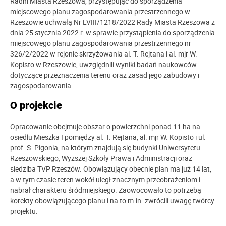
Radni Miasta Rzeszowa, przystępując do sporządzenia
miejscowego planu zagospodarowania przestrzennego w
Rzeszowie uchwałą Nr LVIII/1218/2022 Rady Miasta Rzeszowa z
dnia 25 stycznia 2022 r. w sprawie przystąpienia do sporządzenia
miejscowego planu zagospodarowania przestrzennego nr
326/2/2022 w rejonie skrzyżowania al. T. Rejtana i al. mjr W.
Kopisto w Rzeszowie, uwzględnili wyniki badań naukowców
dotyczące przeznaczenia terenu oraz zasad jego zabudowy i
zagospodarowania.
O projekcie
Opracowanie obejmuje obszar o powierzchni ponad 11 ha na
osiedlu Mieszka I pomiędzy al. T. Rejtana, al. mjr W. Kopisto i ul.
prof. S. Pigonia, na którym znajdują się budynki Uniwersytetu
Rzeszowskiego, Wyższej Szkoły Prawa i Administracji oraz
siedziba TVP Rzeszów. Obowiązujący obecnie plan ma już 14 lat,
a w tym czasie teren wokół uległ znacznym przeobrażeniom i
nabrał charakteru śródmiejskiego. Zaowocowało to potrzebą
korekty obowiązującego planu i na to m.in. zwrócili uwagę twórcy
projektu.