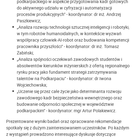
podkarpackiego w aspekcie przygotowania kadr gotowych
do aktywnego udziału w cyfryzacji i automatyzacji
procesów produkcyjnych” - koordynator: dr inż. Andrzej
Paszkiewicz;
„Analiza rozwoju technologii sztucznej inteligencji i robotyki,
w tym robotów humanoidalnych, w kontekście wyzwań
współpracy człowiek-AI-robot oraz budowania kompetencji
pracownika przyszłości” - koordynator: dr inż. Tomasz
Żabiński;
„Analiza spójności oczekiwań zawodowych studentów i
absolwentów kierunków inżynierskich z ofertą regionalnego
rynku pracy jako fundament strategii zatrzymywania
talentów na Podkarpaciu” - koordynator: dr Iwona
Wojciechowska;
„Uczenie się przez całe życie jako determinanta rozwoju
zawodowego kadr bezpieczeństwa wewnętrznego oraz
budowanie odporności społecznej w województwie
podkarpackim” - koordynator: mgr Artur Polakiewicz.
Prezentowane wyniki badań oraz opracowane rekomendacje
spotkały się z dużym zainteresowaniem uczestników. Po każdym
z wystąpień prowadzono interesujące dyskusje dotyczące