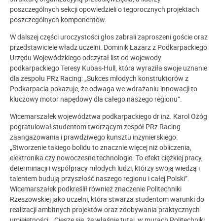
poszczególnych sekcji opowiedzieli o tegorocznych projektach
poszczególnych komponentów.
W dalszej części uroczystości głos zabrali zaproszeni goście oraz
przedstawiciele władz uczelni. Dominik Łazarz z Podkarpackiego
Urzędu Wojewódzkiego odczytał list od wojewody
podkarpackiego Teresy Kubas-Hull, która wyraziła swoje uznanie
dla zespołu PRz Racing: „Sukces młodych konstruktorów z
Podkarpacia pokazuje, że odwaga we wdrażaniu innowacji to
kluczowy motor napędowy dla całego naszego regionu”.
Wicemarszałek województwa podkarpackiego dr inż. Karol Ożóg
pogratulował studentom tworzącym zespół PRz Racing
zaangażowania i prawdziwego kunsztu inżynierskiego:
„Stworzenie takiego bolidu to znacznie więcej niż obliczenia,
elektronika czy nowoczesne technologie. To efekt ciężkiej pracy,
determinacji i współpracy młodych ludzi, którzy swoją wiedzą i
talentem budują przyszłość naszego regionu i całej Polski”.
Wicemarszałek podkreślił również znaczenie Politechniki
Rzeszowskiej jako uczelni, która stwarza studentom warunki do
realizacji ambitnych projektów oraz zdobywania praktycznych
umiejętności. „Cieszę się, że właśnie tutaj, w murach Politechniki