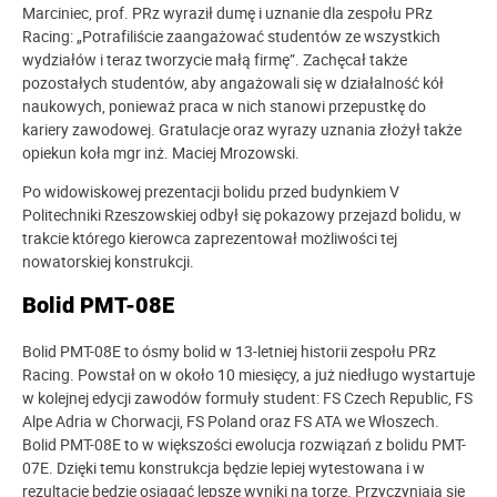
Marciniec, prof. PRz wyraził dumę i uznanie dla zespołu PRz
Racing: „Potrafiliście zaangażować studentów ze wszystkich
wydziałów i teraz tworzycie małą firmę”. Zachęcał także
pozostałych studentów, aby angażowali się w działalność kół
naukowych, ponieważ praca w nich stanowi przepustkę do
kariery zawodowej. Gratulacje oraz wyrazy uznania złożył także
opiekun koła mgr inż. Maciej Mrozowski.
Po widowiskowej prezentacji bolidu przed budynkiem V
Politechniki Rzeszowskiej odbył się pokazowy przejazd bolidu, w
trakcie którego kierowca zaprezentował możliwości tej
nowatorskiej konstrukcji.
Bolid PMT-08E
Bolid PMT-08E to ósmy bolid w 13-letniej historii zespołu PRz
Racing. Powstał on w około 10 miesięcy, a już niedługo wystartuje
w kolejnej edycji zawodów formuły student: FS Czech Republic, FS
Alpe Adria w Chorwacji, FS Poland oraz FS ATA we Włoszech.
Bolid PMT-08E to w większości ewolucja rozwiązań z bolidu PMT-
07E. Dzięki temu konstrukcja będzie lepiej wytestowana i w
rezultacie będzie osiągać lepsze wyniki na torze. Przyczyniają się