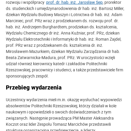
rozwoju i współpracy
prof. dr. hab. inż. Jarosław Sęp
, prorektor
ds. studenckich i umiędzynarodowienia dr hab. inż. Bartosz Miller,
dziekan Wydziału Budowy Maszyn i Lotnictwa dr hab. inż. Adam
Marciniec, prof. PRz wraz z prodziekanem ds. rozwoju prof. dr.
hab. inż. Andrzejem Burghardtem, prodziekan ds. kształcenia,
Wydziału Chemicznego dr inż. Anna Kuźniar, prof. PRz, dziekan
Wydziału Elektrotechniki i Informatyki dr hab. inż. Roman Zajdel,
prof. PRz wraz z prodziekanem ds. kształcenia dr. inż.
Mirosławem Mazurkiem, dziekan Wydziału Zarządzania dr hab.
Beata Zatwarnicka-Madura, prof. PRz. W uroczystości wzięli
udział również kierownicy katedr i zakładów Politechniki
Rzeszowskiej, pracownicy i studenci, a także przedstawiciele firm
sponsorujących zespół.
Przebieg wydarzenia
Uczestnicy wydarzenia mieli m.in. okazję wysłuchać wypowiedzi
absolwentów Politechniki Rzeszowskiej, którzy działali w kole
naukowym i opowiedzieli o swoich doświadczeniach z tym
związanych. Następnie prowadząca PM Master Aleksandra
Koczot oraz lider Zespołu Tomasz Marcichów przedstawili
strukturę organizacyjną przedsięwzięcia, a liderzy