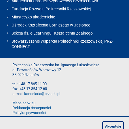
Akademicki Ośrodek Szybowcowy Bezmiechowa
Fundacja Rozwoju Politechniki Rzeszowskiej
Miasteczko akademickie
Ośrodek Kształcenia Lotniczego w Jasionce
Sekcja ds. e-Learningu i Kształcenia Zdalnego
Stowarzyszenie Wsparcia Politechniki Rzeszowskiej PRZ-
CONNECT
Politechnika Rzeszowska im. Ignacego Łukasiewicza
al. Powstańców Warszawy 12
35-029 Rzeszów
tel.: +48 17 865 11 00
fax: +48 17 854 12 60
e-mail:
kancelaria@prz.edu.pl
Mapa serwisu
Deklaracja dostępności
Polityka prywatności
Zgłoś błąd na stronie
Zgłoś naruszenie
Akceptuję