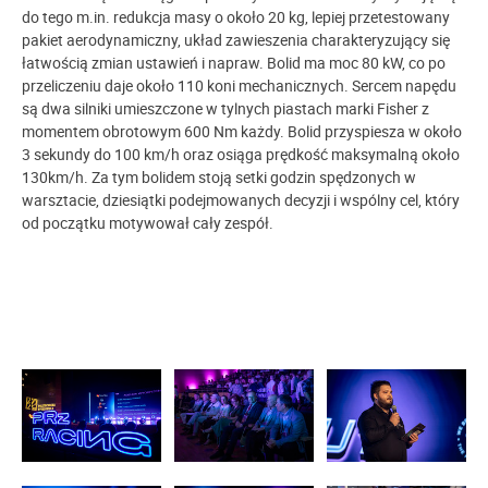
do tego m.in. redukcja masy o około 20 kg, lepiej przetestowany
pakiet aerodynamiczny, układ zawieszenia charakteryzujący się
łatwością zmian ustawień i napraw. Bolid ma moc 80 kW, co po
przeliczeniu daje około 110 koni mechanicznych. Sercem napędu
są dwa silniki umieszczone w tylnych piastach marki Fisher z
momentem obrotowym 600 Nm każdy. Bolid przyspiesza w około
3 sekundy do 100 km/h oraz osiąga prędkość maksymalną około
130km/h. Za tym bolidem stoją setki godzin spędzonych w
warsztacie, dziesiątki podejmowanych decyzji i wspólny cel, który
od początku motywował cały zespół.