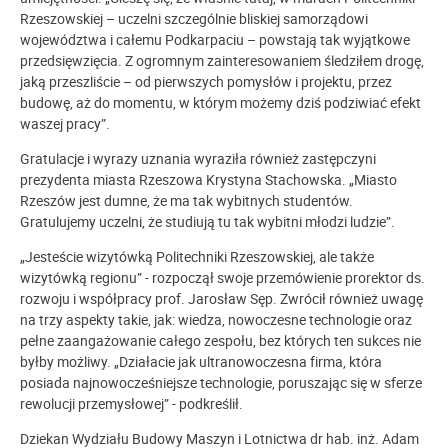
Rzeszowskiej – uczelni szczególnie bliskiej samorządowi
województwa i całemu Podkarpaciu – powstają tak wyjątkowe
przedsięwzięcia. Z ogromnym zainteresowaniem śledziłem drogę,
jaką przeszliście – od pierwszych pomysłów i projektu, przez
budowę, aż do momentu, w którym możemy dziś podziwiać efekt
waszej pracy”.
Gratulacje i wyrazy uznania wyraziła również zastępczyni
prezydenta miasta Rzeszowa Krystyna Stachowska. „Miasto
Rzeszów jest dumne, że ma tak wybitnych studentów.
Gratulujemy uczelni, że studiują tu tak wybitni młodzi ludzie”.
„Jesteście wizytówką Politechniki Rzeszowskiej, ale także
wizytówką regionu” - rozpoczął swoje przemówienie prorektor ds.
rozwoju i współpracy prof. Jarosław Sęp. Zwrócił również uwagę
na trzy aspekty takie, jak: wiedza, nowoczesne technologie oraz
pełne zaangażowanie całego zespołu, bez których ten sukces nie
byłby możliwy. „Działacie jak ultranowoczesna firma, która
posiada najnowocześniejsze technologie, poruszając się w sferze
rewolucji przemysłowej” - podkreślił.
Dziekan Wydziału Budowy Maszyn i Lotnictwa dr hab. inż. Adam