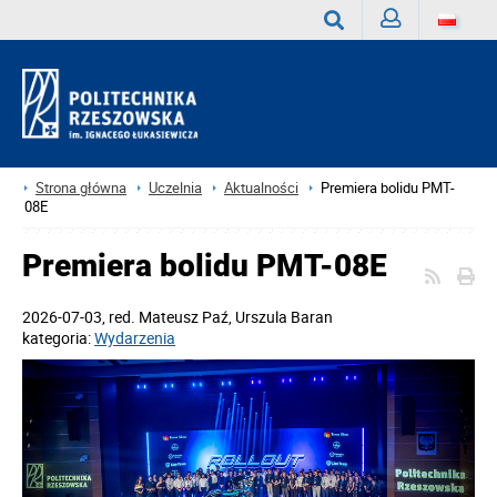
Zaloguj
Wyszukaj
Strona główna
Uczelnia
Aktualności
Premiera bolidu PMT-
08E
Premiera bolidu PMT-08E
2026-07-03
, red.
Mateusz Paź, Urszula Baran
kategoria:
Wydarzenia