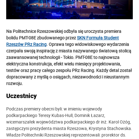
Na Politechnice Rzeszowskiej odbyła się uroczysta premiera
bolidu PMT-08E zbudowanego przez
SKN Formuła Student
Rzeszów PRz Racing
. Oprawa tego widowiskowego wydarzenia
czerpała swoją inspirację z miasta nazywanego światową stolicą
zaawansowanej technologii - Tokio.
PMT-08E to najnowsza
elektryczna konstrukcja, efekt wielu miesięcy projektowania,
testów oraz pracy całego zespołu PRz Racing. Każdy detal został
dopracowany z myślą o osiągach, niezawodności i nieustannym
rozwoju.
Uczestnicy
Podczas premiery obecni byli: w imieniu wojewody
podkarpackiego Teresy Kubas-Hull, Dominik Łazarz,
wicemarszałek województwa podkarpackiego dr inż. Karol Ożóg,
zastępczyni prezydenta miasta Rzeszowa, Krystyna Stachowska.
Władze Politechniki Rzeszowskiej reprezentowali: prorektor ds.