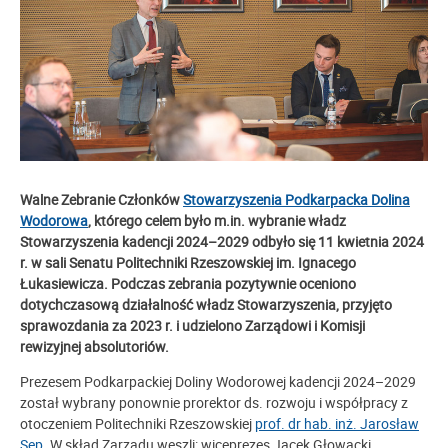
Walne Zebranie Członków
Stowarzyszenia Podkarpacka Dolina
Wodorowa
, którego celem było m.in. wybranie władz
Stowarzyszenia kadencji 2024–2029 odbyło się 11 kwietnia 2024
r. w sali Senatu Politechniki Rzeszowskiej im. Ignacego
Łukasiewicza. Podczas zebrania pozytywnie oceniono
dotychczasową działalność władz Stowarzyszenia, przyjęto
sprawozdania za 2023 r. i udzielono Zarządowi i Komisji
rewizyjnej absolutoriów.
Prezesem Podkarpackiej Doliny Wodorowej kadencji 2024–2029
został wybrany ponownie prorektor ds. rozwoju i współpracy z
otoczeniem Politechniki Rzeszowskiej
prof. dr hab. inż. Jarosław
Sęp
. W skład Zarządu weszli: wiceprezes Jacek Głowacki