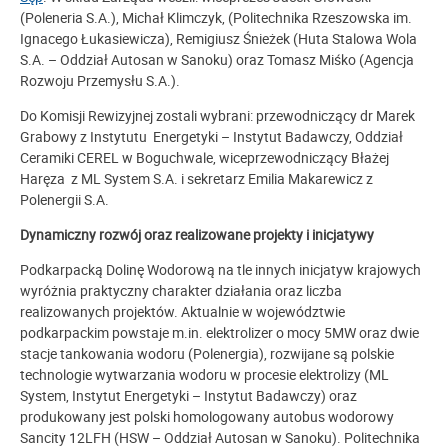
(Poleneria S.A.), Michał Klimczyk, (Politechnika Rzeszowska im.
Ignacego Łukasiewicza), Remigiusz Śnieżek (Huta Stalowa Wola
S.A. – Oddział Autosan w Sanoku) oraz Tomasz Miśko (Agencja
Rozwoju Przemysłu S.A.).
Do Komisji Rewizyjnej zostali wybrani: przewodniczący dr Marek
Grabowy z Instytutu Energetyki – Instytut Badawczy, Oddział
Ceramiki CEREL w Boguchwale, wiceprzewodniczący Błażej
Haręza z ML System S.A. i sekretarz Emilia Makarewicz z
Polenergii S.A.
Dynamiczny rozwój oraz realizowane projekty i inicjatywy
Podkarpacką Dolinę Wodorową na tle innych inicjatyw krajowych
wyróżnia praktyczny charakter działania oraz liczba
realizowanych projektów. Aktualnie w województwie
podkarpackim powstaje m.in. elektrolizer o mocy 5MW oraz dwie
stacje tankowania wodoru (Polenergia), rozwijane są polskie
technologie wytwarzania wodoru w procesie elektrolizy (ML
System, Instytut Energetyki – Instytut Badawczy) oraz
produkowany jest polski homologowany autobus wodorowy
Sancity 12LFH (HSW – Oddział Autosan w Sanoku). Politechnika