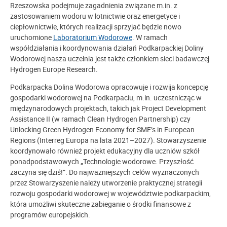
Rzeszowska podejmuje zagadnienia związane m.in. z
zastosowaniem wodoru w lotnictwie oraz energetyce i
ciepłownictwie, których realizacji sprzyjać będzie nowo
uruchomione
Laboratorium Wodorowe
. W ramach
współdziałania i koordynowania działań Podkarpackiej Doliny
Wodorowej nasza uczelnia jest także członkiem sieci badawczej
Hydrogen Europe Research.
Podkarpacka Dolina Wodorowa opracowuje i rozwija koncepcję
gospodarki wodorowej na Podkarpaciu, m.in. uczestnicząc w
międzynarodowych projektach, takich jak Project Development
Assistance II (w ramach Clean Hydrogen Partnership) czy
Unlocking Green Hydrogen Economy for SME’s in European
Regions (Interreg Europa na lata 2021–2027). Stowarzyszenie
koordynowało również projekt edukacyjny dla uczniów szkół
ponadpodstawowych „Technologie wodorowe. Przyszłość
zaczyna się dziś!”. Do najważniejszych celów wyznaczonych
przez Stowarzyszenie należy utworzenie praktycznej strategii
rozwoju gospodarki wodorowej w województwie podkarpackim,
która umożliwi skuteczne zabieganie o środki finansowe z
programów europejskich.