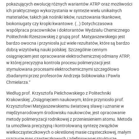
pokazujących ewolucję różnych wariantów ATRP oraz możliwości
ich praktycznego wykorzystania w syntezie wielu unikalnych
materiałów, takich jak nośniki leków, rusztowania tkankowe,
biokoniugaty czy kropki kwantowe. (…) Dotychczasowa
współpraca pracowników i doktorantów Wydziału Chemicznego
Politechniki Rzeszowskiej z grupą prof. Matyjaszewskiego jest
bardzo owocna i przyniosła już wiele rezultatów, które są bardzo
dobrą wizytówką nauki polskiej. Szczególnie cennym
osiągnięciem jest opracowanie elektrochemicznej odmiany ATRP,
w której precyzyjna kontrola procesu polimeryzacji jest
stymulowana procesami elektrochemicznymi szczegółowo
zbadanymi przez profesorów Andrzeja Sobkowiaka i Pawła
Chmielarza.”
Według
prof. Krzysztofa Pielichowskiego z Politechniki
Krakowskiej: „Osiągnięciem naukowym, które przyniosło prof.
Krzysztofowi Matyjaszewskiemu światową sławę i uznanie w
międzynarodowym środowisku naukowców, jest opracowanie
metody polimeryzacji rodnikowej z przeniesieniem atomu. Metoda
ta umożliwia precyzyjną i kontrolowaną syntezę związków
wielkocząsteczkowych o określonej masie cząsteczkowej, małym
rozrzucie mas cząsteczkowych i zdefiniowanej strukturze.