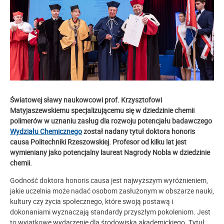
Światowej sławy naukowcowi prof. Krzysztofowi
Matyjaszewskiemu specjalizującemu się w dziedzinie chemii
polimerów w uznaniu zasług dla rozwoju potencjału badawczego
Wydziału Chemicznego
został nadany tytuł doktora honoris
causa Politechniki Rzeszowskiej.
Profesor
od kilku lat jest
wymieniany jako potencjalny laureat Nagrody Nobla w dziedzinie
chemii.
Godność doktora honoris causa jest najwyższym wyróżnieniem,
jakie uczelnia może nadać osobom zasłużonym w obszarze nauki,
kultury czy życia społecznego, które swoją postawą i
dokonaniami wyznaczają standardy przyszłym pokoleniom. Jest
to wyjątkowe wydarzenie dla środowiska akademickiego. Tytuł