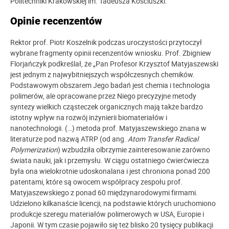
Politechniki Krakowskiej im. Tadeusza Kościuszki.
Opinie recenzentów
Rektor prof. Piotr Koszelnik podczas uroczystości przytoczył
wybrane fragmenty opinii recenzentów wniosku. Prof. Zbigniew
Florjańczyk podkreślał, że „Pan Profesor Krzysztof Matyjaszewski
jest jednym z najwybitniejszych współczesnych chemików.
Podstawowym obszarem Jego badań jest chemia i technologia
polimerów, ale opracowane przez Niego precyzyjne metody
syntezy wielkich cząsteczek organicznych mają także bardzo
istotny wpływ na rozwój inżynierii biomateriałów i
nanotechnologii. (…) metoda prof. Matyjaszewskiego znana w
literaturze pod nazwą ATRP (od ang.
Atom Transfer Radical
Polymerization
) wzbudziła olbrzymie zainteresowanie zarówno
świata nauki, jak i przemysłu. W ciągu ostatniego ćwierćwiecza
była ona wielokrotnie udoskonalana i jest chroniona ponad 200
patentami, które są owocem współpracy zespołu prof.
Matyjaszewskiego z ponad 60 międzynarodowymi firmami.
Udzielono kilkanaście licencji, na podstawie których uruchomiono
produkcje szeregu materiałów polimerowych w USA, Europie i
Japonii. W tym czasie pojawiło się też blisko 20 tysięcy publikacji