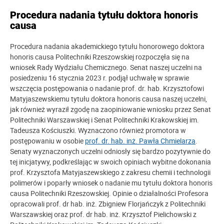
Procedura nadania tytułu doktora honoris
causa
Procedura nadania akademickiego tytułu honorowego doktora
honoris causa Politechniki Rzeszowskiej rozpoczęła się na
wniosek Rady Wydziału Chemicznego. Senat naszej uczelni na
posiedzeniu 16 stycznia 2023 r. podjął uchwałę w sprawie
wszczęcia postępowania o nadanie prof. dr. hab. Krzysztofowi
Matyjaszewskiemu tytułu doktora honoris causa naszej uczelni,
jak również wyraził zgodę na zaopiniowanie wniosku przez Senat
Politechniki Warszawskiej i Senat Politechniki Krakowskiej im.
Tadeusza Kościuszki. Wyznaczono również promotora w
postępowaniu w osobie
prof. dr. hab. inż. Pawła Chmielarza
.
Senaty wyznaczonych uczelni odniosły się bardzo pozytywnie do
tej inicjatywy, podkreślając w swoich opiniach wybitne dokonania
prof. Krzysztofa Matyjaszewskiego z zakresu chemii i technologii
polimerów i poparły wniosek o nadanie mu tytułu doktora honoris
causa Politechniki Rzeszowskiej. Opinie o działalności Profesora
opracowali prof. dr hab. inż. Zbigniew Florjańczyk z Politechniki
Warszawskiej oraz prof. dr hab. inż. Krzysztof Pielichowski z