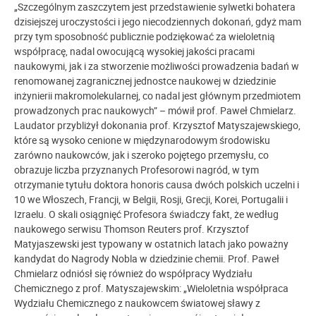
„Szczególnym zaszczytem jest przedstawienie sylwetki bohatera
dzisiejszej uroczystości i jego niecodziennych dokonań, gdyż mam
przy tym sposobność publicznie podziękować za wieloletnią
współpracę, nadal owocującą wysokiej jakości pracami
naukowymi, jak i za stworzenie możliwości prowadzenia badań w
renomowanej zagranicznej jednostce naukowej w dziedzinie
inżynierii makromolekularnej, co nadal jest głównym przedmiotem
prowadzonych prac naukowych” – mówił prof. Paweł Chmielarz.
Laudator przybliżył dokonania prof. Krzysztof Matyszajewskiego,
które są wysoko cenione w międzynarodowym środowisku
zarówno naukowców, jak i szeroko pojętego przemysłu, co
obrazuje liczba przyznanych Profesorowi nagród, w tym
otrzymanie tytułu doktora honoris causa dwóch polskich uczelni i
10 we Włoszech, Francji, w Belgii, Rosji, Grecji, Korei, Portugalii i
Izraelu. O skali osiągnięć Profesora świadczy fakt, że według
naukowego serwisu Thomson Reuters prof. Krzysztof
Matyjaszewski jest typowany w ostatnich latach jako poważny
kandydat do Nagrody Nobla w dziedzinie chemii. Prof. Paweł
Chmielarz odniósł się również do współpracy Wydziału
Chemicznego z prof. Matyszajewskim: „Wieloletnia współpraca
Wydziału Chemicznego z naukowcem światowej sławy z