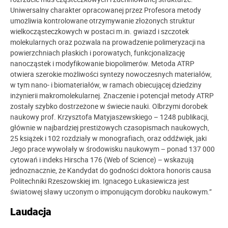
Uniwersalny charakter opracowanej przez Profesora metody
umożliwia kontrolowane otrzymywanie złożonych struktur
wielkocząsteczkowych w postaci m.in. gwiazd i szczotek
molekularnych oraz pozwala na prowadzenie polimeryzacji na
powierzchniach płaskich i porowatych, funkcjonalizację
nanocząstek i modyfikowanie biopolimerów. Metoda ATRP
otwiera szerokie możliwości syntezy nowoczesnych materiałów,
w tym nano- i biomateriałów, w ramach obiecującej dziedziny
inżynierii makromolekularnej. Znaczenie i potencjał metody ATRP
zostały szybko dostrzeżone w świecie nauki. Olbrzymi dorobek
naukowy prof. Krzysztofa Matyjaszewskiego – 1248 publikacji,
głównie w najbardziej prestiżowych czasopismach naukowych,
25 książek i 102 rozdziały w monografiach, oraz oddźwięk, jaki
Jego prace wywołały w środowisku naukowym – ponad 137 000
cytowań i indeks Hirscha 176 (Web of Science) – wskazują
jednoznacznie, że Kandydat do godności doktora honoris causa
Politechniki Rzeszowskiej im. Ignacego Łukasiewicza jest
światowej sławy uczonym o imponującym dorobku naukowym.”
Laudacja