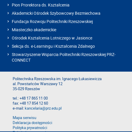
Pion Prorektora ds. Kształcenia
Akademicki Ośrodek Szybowcowy Bezmiechowa
Fundacja Rozwoju Politechniki Rzeszowskiej
Miasteczko akademickie
Ośrodek Kształcenia Lotniczego w Jasionce
Sekcja ds. e-Learningu i Kształcenia Zdalnego
Stowarzyszenie Wsparcia Politechniki Rzeszowskiej PRZ-
CONNECT
Politechnika Rzeszowska im. Ignacego Łukasiewicza
al. Powstańców Warszawy 12
35-029 Rzeszów
tel.: +48 17 865 11 00
fax: +48 17 854 12 60
e-mail:
kancelaria@prz.edu.pl
Mapa serwisu
Deklaracja dostępności
Polityka prywatności