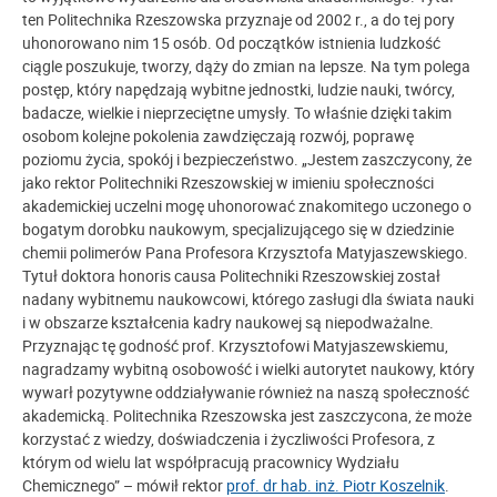
ten
Politechnika Rzeszowska
przyznaje od 2002 r., a do tej pory
uhonorowano nim 15 osób. Od początków istnienia ludzkość
ciągle poszukuje, tworzy, dąży do zmian na lepsze. Na tym polega
postęp, który napędzają wybitne jednostki, ludzie nauki, twórcy,
badacze, wielkie i nieprzeciętne umysły. To właśnie dzięki takim
osobom kolejne pokolenia zawdzięczają rozwój, poprawę
poziomu życia, spokój i bezpieczeństwo. „Jestem zaszczycony, że
jako rektor Politechniki Rzeszowskiej w imieniu społeczności
akademickiej uczelni mogę uhonorować znakomitego uczonego o
bogatym dorobku naukowym, specjalizującego się w dziedzinie
chemii polimerów Pana Profesora Krzysztofa Matyjaszewskiego.
Tytuł doktora honoris causa Politechniki Rzeszowskiej został
nadany wybitnemu naukowcowi, którego zasługi dla świata nauki
i w obszarze kształcenia kadry naukowej są niepodważalne.
Przyznając tę godność prof. Krzysztofowi Matyjaszewskiemu,
nagradzamy wybitną osobowość i wielki autorytet naukowy, który
wywarł pozytywne oddziaływanie również na naszą społeczność
akademicką. Politechnika Rzeszowska jest zaszczycona, że może
korzystać z wiedzy, doświadczenia i życzliwości Profesora, z
którym od wielu lat współpracują pracownicy Wydziału
Chemicznego” – mówił rektor
prof. dr hab. inż. Piotr Koszelnik
.