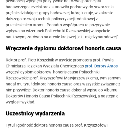
pewnością wpłynęła pozytywnie na rozwój potencjału
badawczego uczelni oraz stanowiła podstawy do stworzenia
prężnie działającej grupy badawczej, którą kieruję, w zakresie
dalszego rozwoju technik polimeryzacji rodnikowej z
przeniesieniem atomu. Ponadto współpraca ta pozytywnie
wpływa na wizerunek Politechniki Rzeszowskiej w aspekcie
naukowym, zarówno na arenie krajowej, jak i międzynarodowej”.
Wręczenie dyplomu doktorowi honoris causa
Rektor prof. Piotr Koszelnik w asyście promotora prof. Pawła
Chmielarza i dziekan Wydziału Chemicznego
prof. Doroty Antos
wręczył dyplom doktorowi honoris causa Politechniki
Rzeszowskiej prof. Krzysztofowi Matyjaszewskiemu, tym samym
nadał mu tytuł doktora honoris causa oraz wszystkie związane z
nim przywileje. Doktor honoris causa dokonał wpisu do Albumu
Doktorów Honoris Causa Politechniki Rzeszowskiej, a następnie
wygłosił wykład.
Uczestnicy wydarzenia
Tytuł i godność doktora honoris causa prof. Krzysztofowi