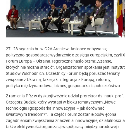
27–28 stycznia br. w G2A Arenie w Jasionce odbywa się
polityczno-gospodarcze wydarzenie o zasięgu europejskim, czyli X
Forum Europa – Ukraina.Tegoroczne hasło brzmi: „Szanse,
których nie można stracić”. Organizatorem spotkania jest Instytut
Studiów Wschodnich. Uczestnicy Forum będą poruszać tematy
związane z Ukrainą, takie jak: integracja z Europą, reformy,
polityka międzynarodowa, biznes, gospodarka i społeczeństwo.
Z ramienia PRz w dyskusji weźmie udział prorektor ds. nauki prof.
Grzegorz Budzik, który wystąpi w bloku tematycznym „Nowe
technologie i gospodarka innowacyjna – jak dorównać
światowym trendom?”. Ta część Forum zostanie poświęcona
zagadnieniom zwiększenia znaczenia innowacyjnej działalności, a
także efektywności organizacji współpracy międzynarodowej z