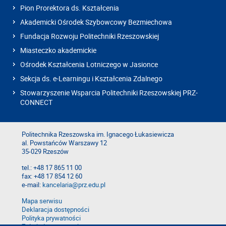
Pion Prorektora ds. Kształcenia
Akademicki Ośrodek Szybowcowy Bezmiechowa
Fundacja Rozwoju Politechniki Rzeszowskiej
Miasteczko akademickie
Ośrodek Kształcenia Lotniczego w Jasionce
Sekcja ds. e-Learningu i Kształcenia Zdalnego
Stowarzyszenie Wsparcia Politechniki Rzeszowskiej PRZ-
CONNECT
Politechnika Rzeszowska im. Ignacego Łukasiewicza
al. Powstańców Warszawy 12
35-029 Rzeszów
tel.: +48 17 865 11 00
fax: +48 17 854 12 60
e-mail:
kancelaria@prz.edu.pl
Mapa serwisu
Deklaracja dostępności
Polityka prywatności