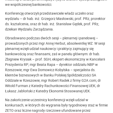
we współczesnej bankowości.
Konferencję otworzyli przedstawiciele władz uczelni oraz
wydziału – dr hab. inż. Grzegorz Masłowski, prof. PRz, prorektor
ds. kształcenia, oraz dr hab. inż. Stanisław Gędek, prof. PRz,
dziekan Wydziału Zarządzania.
Obradowano podczas dwóch sesji – plenarnej i panelowej –
prowadzonych przez mgr Annę Herbut, absolwentkę WZ. W sesji
plenarnej wzięli udział naukowcy i praktycy zajmujący się
bankowością oraz finansami, zaś w panelu głównym: dr hab.
Zbigniew Krysiak – prof. SGH, ekspert ekonomiczny w Kancelarii
Prezydenta RP; mgr Beata Rapa – dyrektor oddziału NBP w
Rzeszowie; mgr Ewa Domowicz-Kobylska – specjalista ds.
klientów biznesowych w Banku Polskiej Spółdzielczości SA
Oddziale w Rzeszowie; mgr Robert Radek z firmy G2A.com; dr
Witold Furman z Katedry Rachunkowości Finansowej UEK; dr
Łukasz Jabłoński z Katedry Ekonomii Stosowanej UEK.
Na zakończenie uczestnicy konferencji wzięli udział w
konkursach, w których do wygrania były tygodniowy staż w firmie
ZETO oraz liczne nagrody rzeczowe ufundowane przez