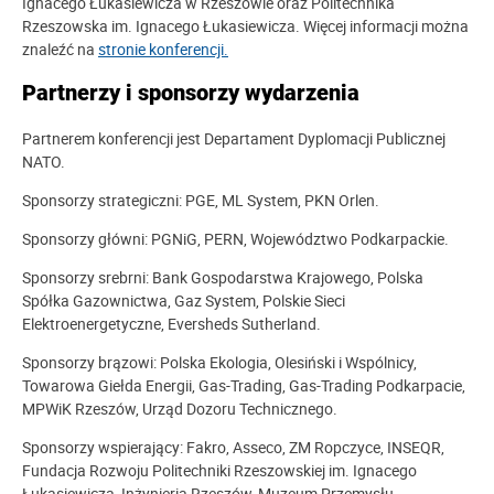
Ignacego Łukasiewicza w Rzeszowie oraz Politechnika
Rzeszowska im. Ignacego Łukasiewicza. Więcej informacji można
znaleźć na
stronie konferencji.
Partnerzy i sponsorzy wydarzenia
Partnerem konferencji jest Departament Dyplomacji Publicznej
NATO.
Sponsorzy strategiczni: PGE, ML System, PKN Orlen.
Sponsorzy główni: PGNiG, PERN, Województwo Podkarpackie.
Sponsorzy srebrni: Bank Gospodarstwa Krajowego, Polska
Spółka Gazownictwa, Gaz System, Polskie Sieci
Elektroenergetyczne, Eversheds Sutherland.
Sponsorzy brązowi: Polska Ekologia, Olesiński i Wspólnicy,
Towarowa Giełda Energii, Gas-Trading, Gas-Trading Podkarpacie,
MPWiK Rzeszów, Urząd Dozoru Technicznego.
Sponsorzy wspierający: Fakro, Asseco, ZM Ropczyce, INSEQR,
Fundacja Rozwoju Politechniki Rzeszowskiej im. Ignacego
Łukasiewicza, Inżynieria Rzeszów, Muzeum Przemysłu