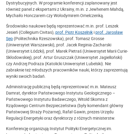
Dystrybucyjnych. W programie konferencji zaplanowany jest
również panel z ekspertami z Ukrainy, m.in. z Jewhenem Mahdą,
Mychaiło Honczarem czy Wołodymirem Omelczenką.
Środowisko naukowe będą reprezentować m.in. prof. Leszek
Jesień (Collegium Civitas),
prof. Piotr Koszelnik
i
prof. Jarosław
Sęp
(Politechnika Rzeszowska), prof. Tomasz Grosse
(Uniwersytet Warszawski), prof. Jacek Reginia-Zacharski
(Uniwersytet Łódzki), prof. Marek Pietraś (Uniwersytet Marii Curie-
Skłodowskiej), prof. Artur Gruszczak (Uniwersytet Jagielloński)
czy Andrzej Podraza (Katolicki Uniwersytet Lubelski). Nie
zabraknie też młodszych pracowników nauki, którzy zaprezentują
wyniki swoich badań.
Administrację publiczną będą reprezentować m.in. Mateusz
Damrat, dyrektor Państwowego Instytutu Geologicznego –
Państwowego Instytutu Badawczego, Witold Skomra z
Rządowego Centrum Bezpieczeństwa (były komendant główny
Państwowej Straży Pożarnej), Rafał Gawin, prezes Urzędu
Regulacji Energetyki oraz dyrektorzy z różnych ministerstw.
Konferencję organizują Instytut Polityki Energetycznej im.