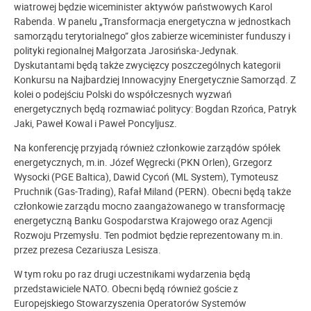
wiatrowej będzie wiceminister aktywów państwowych Karol
Rabenda. W panelu „Transformacja energetyczna w jednostkach
samorządu terytorialnego” głos zabierze wiceminister funduszy i
polityki regionalnej Małgorzata Jarosińska-Jedynak.
Dyskutantami będą także zwycięzcy poszczególnych kategorii
Konkursu na Najbardziej Innowacyjny Energetycznie Samorząd. Z
kolei o podejściu Polski do współczesnych wyzwań
energetycznych będą rozmawiać politycy: Bogdan Rzońca, Patryk
Jaki, Paweł Kowal i Paweł Poncyljusz.
Na konferencję przyjadą również członkowie zarządów spółek
energetycznych, m.in. Józef Węgrecki (PKN Orlen), Grzegorz
Wysocki (PGE Baltica), Dawid Cycoń (ML System), Tymoteusz
Pruchnik (Gas-Trading), Rafał Miland (PERN). Obecni będą także
członkowie zarządu mocno zaangażowanego w transformację
energetyczną Banku Gospodarstwa Krajowego oraz Agencji
Rozwoju Przemysłu. Ten podmiot będzie reprezentowany m.in.
przez prezesa Cezariusza Lesisza.
W tym roku po raz drugi uczestnikami wydarzenia będą
przedstawiciele NATO. Obecni będą również goście z
Europejskiego Stowarzyszenia Operatorów Systemów