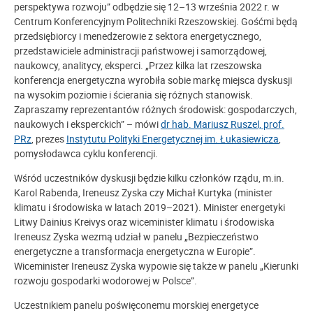
perspektywa rozwoju” odbędzie się 12–13 września 2022 r. w
Centrum Konferencyjnym Politechniki Rzeszowskiej. Gośćmi będą
przedsiębiorcy i menedżerowie z sektora energetycznego,
przedstawiciele administracji państwowej i samorządowej,
naukowcy, analitycy, eksperci. „Przez kilka lat rzeszowska
konferencja energetyczna wyrobiła sobie markę miejsca dyskusji
na wysokim poziomie i ścierania się różnych stanowisk.
Zapraszamy reprezentantów różnych środowisk: gospodarczych,
naukowych i eksperckich” – mówi
dr hab. Mariusz Ruszel, prof.
PRz
, prezes
Instytutu Polityki Energetycznej im. Łukasiewicza
,
pomysłodawca cyklu konferencji.
Wśród uczestników dyskusji będzie kilku członków rządu, m.in.
Karol Rabenda, Ireneusz Zyska czy Michał Kurtyka (minister
klimatu i środowiska w latach 2019–2021). Minister energetyki
Litwy Dainius Kreivys oraz wiceminister klimatu i środowiska
Ireneusz Zyska wezmą udział w panelu „Bezpieczeństwo
energetyczne a transformacja energetyczna w Europie”.
Wiceminister Ireneusz Zyska wypowie się także w panelu „Kierunki
rozwoju gospodarki wodorowej w Polsce”.
Uczestnikiem panelu poświęconemu morskiej energetyce