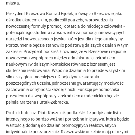
miasta.
Prezydent Rzeszowa Konrad Fijołek, mówiąc o Rzeszowie jako
ośrodku akademickim, podkreślił potrzebę wprowadzenia
nowoczesnej formuły promocji dotarcia do młodego człowieka -
potencjalnego studenta i absolwenta za pomocą innowacyjnych
narzędzi i nowoczesnego języka, który jest dla niego atrakcyjny.
Porozumienie będzie stanowiło podstawę dalszych działań w tym
zakresie. Prezydent podkreślił również, że w Rzeszowie i regionie
nowoczesna współpraca między administracją, ośrodkiem
naukowym i w dalszym kontekście również z biznesem jest
skutecznie realizowana. Wspólne działania to przede wszystkim
silniejszy głos, mocniejszy niż pojedyncze starania
poszczególnych uczelni, jednocześnie gwarantujący możliwość
zachowania odrębności każdej z nich. Funkcję pełnomocnika
prezydenta ds. współpracy z ośrodkiem akademickim będzie
pełniła Marzena Furtak-Żebracka.
Prof. dr hab. inż. Piotr Koszelnik podkreślił, że podpisanie listu
intencyjnego to bardzo ważna i potrzebna inicjatywa, która będzie
wartością dodaną do działań promocyjnych realizowanych
indywidualnie przez uczelnie. Rzeszowskie uczelnie mają olbrzymi