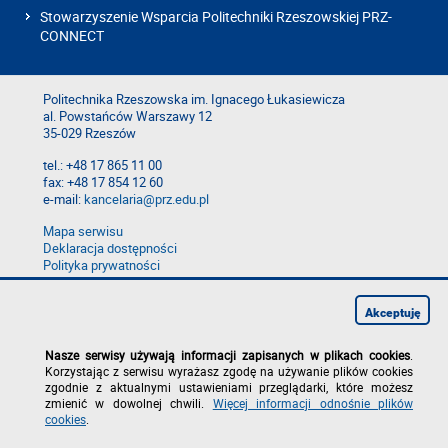
Stowarzyszenie Wsparcia Politechniki Rzeszowskiej PRZ-
CONNECT
Politechnika Rzeszowska im. Ignacego Łukasiewicza
al. Powstańców Warszawy 12
35-029 Rzeszów
tel.: +48 17 865 11 00
fax: +48 17 854 12 60
e-mail:
kancelaria@prz.edu.pl
Mapa serwisu
Deklaracja dostępności
Polityka prywatności
Zgłoś błąd na stronie
Zgłoś naruszenie
Akceptuję
Nasze serwisy używają informacji zapisanych w plikach cookies
.
Korzystając z serwisu wyrażasz zgodę na używanie plików cookies
zgodnie z aktualnymi ustawieniami przeglądarki, które możesz
zmienić w dowolnej chwili.
Więcej informacji odnośnie plików
cookies
.