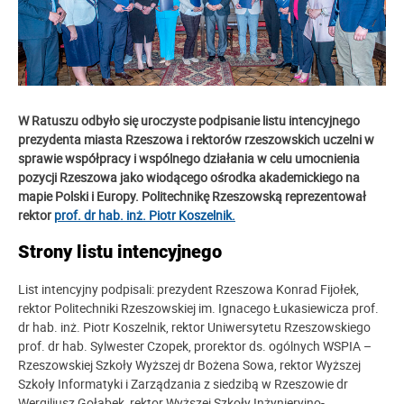
W Ratuszu odbyło się uroczyste podpisanie listu intencyjnego
prezydenta miasta Rzeszowa i rektorów rzeszowskich uczelni w
sprawie współpracy i wspólnego działania w celu umocnienia
pozycji Rzeszowa jako wiodącego ośrodka akademickiego na
mapie Polski i Europy. Politechnikę Rzeszowską reprezentował
rektor
prof. dr hab. inż. Piotr Koszelnik.
Strony listu intencyjnego
List intencyjny podpisali: prezydent Rzeszowa Konrad Fijołek,
rektor Politechniki Rzeszowskiej im. Ignacego Łukasiewicza prof.
dr hab. inż. Piotr Koszelnik, rektor Uniwersytetu Rzeszowskiego
prof. dr hab. Sylwester Czopek, prorektor ds. ogólnych WSPIA –
Rzeszowskiej Szkoły Wyższej dr Bożena Sowa, rektor Wyższej
Szkoły Informatyki i Zarządzania z siedzibą w Rzeszowie dr
Wergiliusz Gołąbek, rektor Wyższej Szkoły Inżynieryjno-