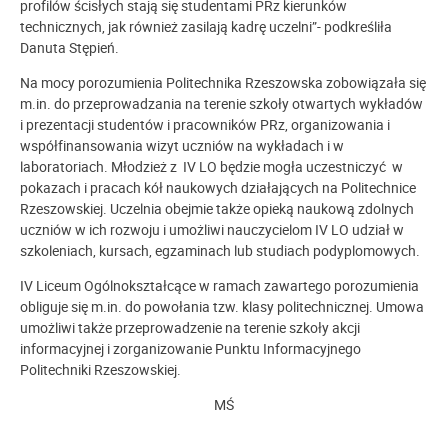
profilów ścisłych stają się studentami PRz kierunków
technicznych, jak również zasilają kadrę uczelni”- podkreśliła
Danuta Stępień.
Na mocy porozumienia Politechnika Rzeszowska zobowiązała się
m.in. do przeprowadzania na terenie szkoły otwartych wykładów
i prezentacji studentów i pracowników PRz, organizowania i
współfinansowania wizyt uczniów na wykładach i w
laboratoriach. Młodzież z IV LO będzie mogła uczestniczyć w
pokazach i pracach kół naukowych działających na Politechnice
Rzeszowskiej. Uczelnia obejmie także opieką naukową zdolnych
uczniów w ich rozwoju i umożliwi nauczycielom IV LO udział w
szkoleniach, kursach, egzaminach lub studiach podyplomowych.
IV Liceum Ogólnokształcące w ramach zawartego porozumienia
obliguje się m.in. do powołania tzw. klasy politechnicznej. Umowa
umożliwi także przeprowadzenie na terenie szkoły akcji
informacyjnej i zorganizowanie Punktu Informacyjnego
Politechniki Rzeszowskiej.
MŚ