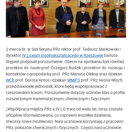
2 marca br. w Sali Senatu PRz rektor prof. Tadeusz Markowski i
dyrektor
IV Liceum Ogólnokształcącego w Rzeszowie
Danuta
Stępień podpisali porozumienie. Obecni na spotkaniu byli również
prorektor ds. nauki prof. Grzegorz Budzik i prorektor ds. rozwoju i
kontaktów z gospodarką prof. PRz Mariusz Oleksy oraz dziekan
WCh
prof. Dorota Antos i dziekan
WMiFS
prof. PRz Iwona Włoch,
przedstawiciele jednostek, które będą współpracować z
rzeszowskim liceum. Porozumienie dotyczy uczniów klas o profilu
rozszerzonym matematycznym, chemicznym i fizycznym.
„Współpraca między PRz a IV LO trwa od wielu lat, teraz została
oficjalnie sformalizowana, co usprawni wszelkie działania,
stworzy nowe możliwości. Nasi uczniowie korzystają z pracowni
PRz, pokazów chemicznych i fizycznych. Często nasi uczniowie