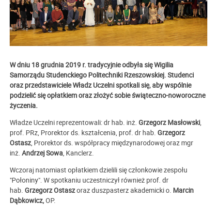
W dniu 18 grudnia 2019 r. tradycyjnie odbyła się Wigilia
Samorządu
Studenckiego Politechniki Rzeszowskiej. Studenci
oraz przedstawiciele
Władz Uczelni spotkali się, aby wspólnie
podzielić się opłatkiem
oraz złożyć sobie świąteczno-noworoczne
życzenia.
Władze Uczelni reprezentowali:
dr hab. inż.
Grzegorz Masłowski
,
prof. PRz, Prorektor ds. kształcenia,
prof. dr hab.
Grzegorz
Ostasz
, Prorektor ds. współpracy międzynarodowej oraz
mgr
inż.
Andrzej Sowa
, Kanclerz.
Wczoraj natomiast opłatkiem dzielili się członkowie zespołu
"Połoniny". W spotkaniu uczestniczył również prof. dr
hab.
Grzegorz Ostasz
oraz duszpasterz akademicki o.
Marcin
Dąbkowicz,
OP.