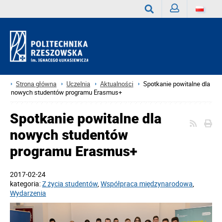
Zaloguj
Wyszukaj
Strona główna
Uczelnia
Aktualności
Spotkanie powitalne dla
nowych studentów programu Erasmus+
Spotkanie powitalne dla
nowych studentów
programu Erasmus+
2017-02-24
kategoria:
Z życia studentów
,
Współpraca międzynarodowa
,
Wydarzenia