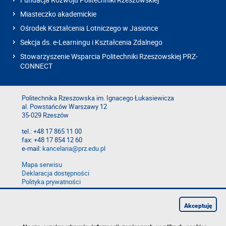
Miasteczko akademickie
Ośrodek Kształcenia Lotniczego w Jasionce
Sekcja ds. e-Learningu i Kształcenia Zdalnego
Stowarzyszenie Wsparcia Politechniki Rzeszowskiej PRZ-
CONNECT
Politechnika Rzeszowska im. Ignacego Łukasiewicza
al. Powstańców Warszawy 12
35-029 Rzeszów
tel.: +48 17 865 11 00
fax: +48 17 854 12 60
e-mail:
kancelaria@prz.edu.pl
Mapa serwisu
Deklaracja dostępności
Polityka prywatności
Zgłoś błąd na stronie
Zgłoś naruszenie
Akceptuję