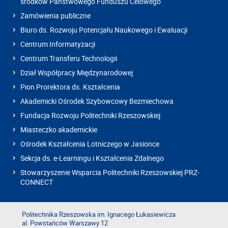
środków Państwowego Funduszu Celowego
Zamówienia publiczne
Biuro ds. Rozwoju Potencjału Naukowego i Ewaluacji
Centrum Informatyzacji
Centrum Transferu Technologii
Dział Współpracy Międzynarodowej
Pion Prorektora ds. Kształcenia
Akademicki Ośrodek Szybowcowy Bezmiechowa
Fundacja Rozwoju Politechniki Rzeszowskiej
Miasteczko akademickie
Ośrodek Kształcenia Lotniczego w Jasionce
Sekcja ds. e-Learningu i Kształcenia Zdalnego
Stowarzyszenie Wsparcia Politechniki Rzeszowskiej PRZ-
CONNECT
Politechnika Rzeszowska im. Ignacego Łukasiewicza
al. Powstańców Warszawy 12