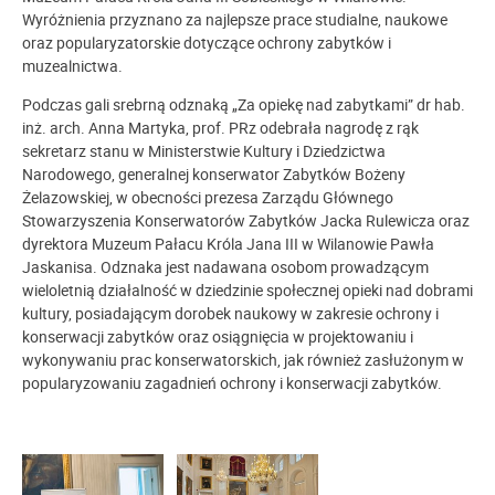
Wyróżnienia przyznano za najlepsze prace studialne, naukowe
oraz popularyzatorskie dotyczące ochrony zabytków i
muzealnictwa.
Podczas gali srebrną odznaką „Za opiekę nad zabytkami” dr hab.
inż. arch. Anna Martyka, prof. PRz odebrała nagrodę z rąk
sekretarz stanu w Ministerstwie Kultury i Dziedzictwa
Narodowego, generalnej konserwator Zabytków Bożeny
Żelazowskiej, w obecności prezesa Zarządu Głównego
Stowarzyszenia Konserwatorów Zabytków Jacka Rulewicza oraz
dyrektora Muzeum Pałacu Króla Jana III w Wilanowie Pawła
Jaskanisa.
Odznaka jest nadawana osobom prowadzącym
wieloletnią działalność w dziedzinie społecznej opieki nad dobrami
kultury, posiadającym dorobek naukowy w zakresie ochrony i
konserwacji zabytków oraz osiągnięcia w projektowaniu i
wykonywaniu prac konserwatorskich, jak również zasłużonym w
popularyzowaniu zagadnień ochrony i konserwacji zabytków.