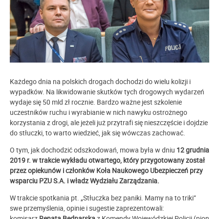
Każdego dnia na polskich drogach dochodzi do wielu kolizji i
wypadków. Na likwidowanie skutków tych drogowych wydarzeń
wydaje się 50 mld zł rocznie. Bardzo ważne jest szkolenie
uczestników ruchu i wyrabianie w nich nawyku ostrożnego
korzystania z drogi, ale jeżeli już przytrafi się nieszczęście i dojdzie
do stłuczki, to warto wiedzieć, jak się wówczas zachować.
O tym, jak dochodzić odszkodowań, mowa była w dniu
12 grudnia
2019 r. w trakcie wykładu otwartego, który przygotowany został
przez opiekunów i członków Koła Naukowego Ubezpieczeń przy
wsparciu PZU S.A. i władz Wydziału Zarządzania.
W trakcie spotkania pt. „Stłuczka bez paniki. Mamy na to triki”
swe przemyślenia, opinie i sugestie zaprezentowali:
komisarz
Renata Bednarska
z Komendy Wojewódzkiej Policji (pion