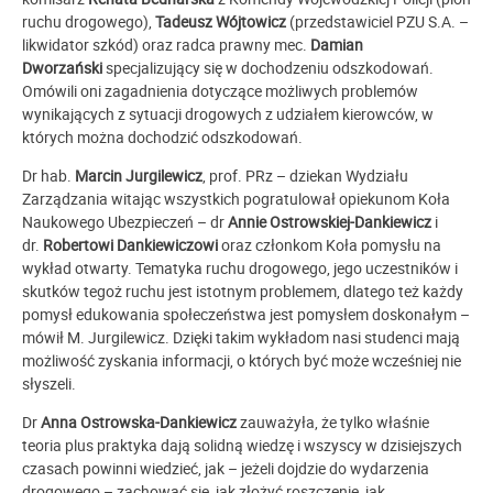
ruchu drogowego),
Tadeusz Wójtowicz
(przedstawiciel PZU S.A. –
likwidator szkód) oraz radca prawny mec.
Damian
Dworzański
specjalizujący się w dochodzeniu odszkodowań.
Omówili oni zagadnienia dotyczące możliwych problemów
wynikających z sytuacji drogowych z udziałem kierowców, w
których można dochodzić odszkodowań.
Dr hab.
Marcin Jurgilewicz
, prof. PRz – dziekan Wydziału
Zarządzania witając wszystkich pogratulował opiekunom Koła
Naukowego Ubezpieczeń – dr
Annie Ostrowskiej-Dankiewicz
i
dr.
Robertowi Dankiewiczowi
oraz członkom Koła pomysłu na
wykład otwarty. Tematyka ruchu drogowego, jego uczestników i
skutków tegoż ruchu jest istotnym problemem, dlatego też każdy
pomysł edukowania społeczeństwa jest pomysłem doskonałym –
mówił M. Jurgilewicz. Dzięki takim wykładom nasi studenci mają
możliwość zyskania informacji, o których być może wcześniej nie
słyszeli.
Dr
Anna Ostrowska-Dankiewicz
zauważyła, że tylko właśnie
teoria plus praktyka dają solidną wiedzę i wszyscy w dzisiejszych
czasach powinni wiedzieć, jak – jeżeli dojdzie do wydarzenia
drogowego – zachować się, jak złożyć roszczenie, jak