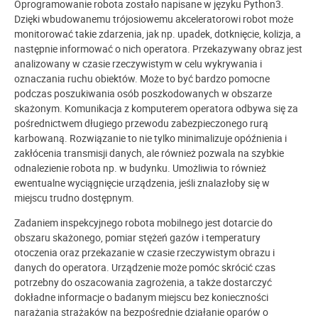
Oprogramowanie robota zostało napisane w języku Python3.
Dzięki wbudowanemu trójosiowemu akceleratorowi robot może
monitorować takie zdarzenia, jak np. upadek, dotknięcie, kolizja, a
następnie informować o nich operatora. Przekazywany obraz jest
analizowany w czasie rzeczywistym w celu wykrywania i
oznaczania ruchu obiektów. Może to być bardzo pomocne
podczas poszukiwania osób poszkodowanych w obszarze
skażonym. Komunikacja z komputerem operatora odbywa się za
pośrednictwem długiego przewodu zabezpieczonego rurą
karbowaną. Rozwiązanie to nie tylko minimalizuje opóźnienia i
zakłócenia transmisji danych, ale również pozwala na szybkie
odnalezienie robota np. w budynku. Umożliwia to również
ewentualne wyciągnięcie urządzenia, jeśli znalazłoby się w
miejscu trudno dostępnym.
Zadaniem inspekcyjnego robota mobilnego jest dotarcie do
obszaru skażonego, pomiar stężeń gazów i temperatury
otoczenia oraz przekazanie w czasie rzeczywistym obrazu i
danych do operatora. Urządzenie może pomóc skrócić czas
potrzebny do oszacowania zagrożenia, a także dostarczyć
dokładne informacje o badanym miejscu bez konieczności
narażania strażaków na bezpośrednie działanie oparów o