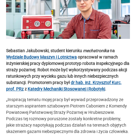
Sebastian Jakubowski, student kierunku
mechatronika
na
Wydziale Budowy Maszyn i Lotnictwa
opracował w ramach
inżynierskiej pracy dyplomowej prototyp robota inspekcyjnego dla
straży pożarnej. Robot może być wykorzystywany podczas akcji
ratunkowych przy wycieku gazu lub innych niebezpiecznych
substancji. Promotorem pracy był
dr hab. inż. Krzysztof Kurc,
prof. PRz
z
Katedry Mechaniki Stosowanej i Robotyki
.
„Inspiracją tematu mojej pracy był wywiad przeprowadzony ze
starszym aspirantem sztabowym Piotrem Caboniem z Komendy
Powiatowej Państwowej Straży Pożarnej w Hrubieszowie.
Podczas tej rozmowy poruszone zostały konkretne problemy,
jakie strażacy napotykają podczas działań na terenach objętych
skażeniem gazami niebezpiecznymi dla zdrowia i życia człowieka.