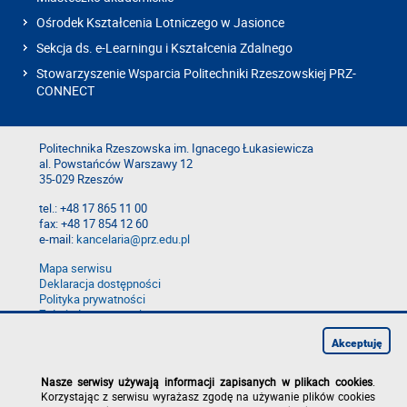
Ośrodek Kształcenia Lotniczego w Jasionce
Sekcja ds. e-Learningu i Kształcenia Zdalnego
Stowarzyszenie Wsparcia Politechniki Rzeszowskiej PRZ-
CONNECT
Politechnika Rzeszowska im. Ignacego Łukasiewicza
al. Powstańców Warszawy 12
35-029 Rzeszów
tel.: +48 17 865 11 00
fax: +48 17 854 12 60
e-mail:
kancelaria@prz.edu.pl
Mapa serwisu
Deklaracja dostępności
Polityka prywatności
Zgłoś błąd na stronie
Zgłoś naruszenie
Akceptuję
Nasze serwisy używają informacji zapisanych w plikach cookies
.
Korzystając z serwisu wyrażasz zgodę na używanie plików cookies