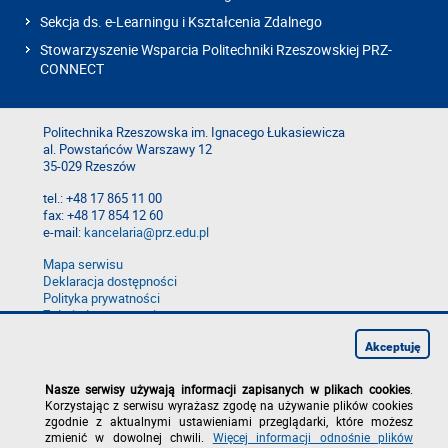
Sekcja ds. e-Learningu i Kształcenia Zdalnego
Stowarzyszenie Wsparcia Politechniki Rzeszowskiej PRZ-
CONNECT
Politechnika Rzeszowska im. Ignacego Łukasiewicza
al. Powstańców Warszawy 12
35-029 Rzeszów
tel.: +48 17 865 11 00
fax: +48 17 854 12 60
e-mail:
kancelaria@prz.edu.pl
Mapa serwisu
Deklaracja dostępności
Polityka prywatności
Zgłoś błąd na stronie
Zgłoś naruszenie
Akceptuję
Nasze serwisy używają informacji zapisanych w plikach cookies
.
Korzystając z serwisu wyrażasz zgodę na używanie plików cookies
zgodnie z aktualnymi ustawieniami przeglądarki, które możesz
zmienić w dowolnej chwili.
Więcej informacji odnośnie plików