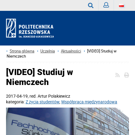
Zaloguj
Wyszukaj
Strona główna
Uczelnia
Aktualności
[VIDEO] Studiuj w
Niemczech
[VIDEO] Studiuj w
Niemczech
2017-04-19
, red.
Artur Polakiewicz
kategoria:
Z życia studentów
,
Współpraca międzynarodowa