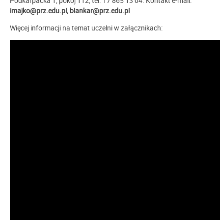
Podkarpacka 1, pokój 112, tel. 17 865 13 04. Kontakt e-mail:
imajko@prz.edu.pl, blankar@prz.edu.pl
.
Więcej informacji na temat uczelni w załącznikach: