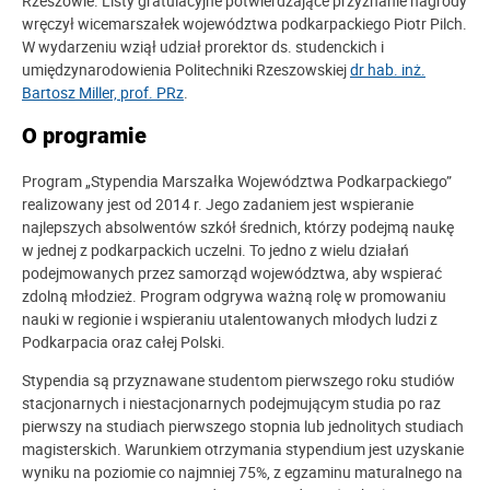
Rzeszowie. Listy gratulacyjne potwierdzające przyznanie nagrody
wręczył wicemarszałek województwa podkarpackiego Piotr Pilch.
W wydarzeniu wziął udział prorektor ds. studenckich i
umiędzynarodowienia Politechniki Rzeszowskiej
dr hab. inż.
Bartosz Miller, prof. PRz
.
O programie
Program „Stypendia Marszałka Województwa Podkarpackiego”
realizowany jest od 2014 r. Jego zadaniem jest wspieranie
najlepszych absolwentów szkół średnich, którzy podejmą naukę
w jednej z podkarpackich uczelni. To jedno z wielu działań
podejmowanych przez samorząd województwa, aby wspierać
zdolną młodzież. Program odgrywa ważną rolę w promowaniu
nauki w regionie i wspieraniu utalentowanych młodych ludzi z
Podkarpacia oraz całej Polski.
Stypendia są przyznawane studentom pierwszego roku studiów
stacjonarnych i niestacjonarnych podejmującym studia po raz
pierwszy na studiach pierwszego stopnia lub jednolitych studiach
magisterskich. Warunkiem otrzymania stypendium jest uzyskanie
wyniku na poziomie co najmniej 75%, z egzaminu maturalnego na