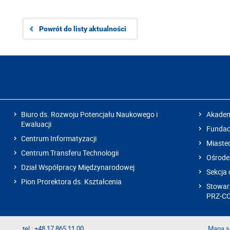
Powrót do listy aktualności
Biuro ds. Rozwoju Potencjału Naukowego i
Akadem
Ewaluacji
Fundacj
Centrum Informatyzacji
Miaste
Centrum Transferu Technologii
Ośrode
Dział Współpracy Międzynarodowej
Sekcja 
Pion Prorektora ds. Kształcenia
Stowarz
PRZ-C
tel.: +48 17 865 11 00
Mapa s