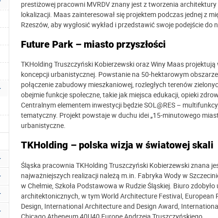
prestiżowej pracowni MVRDV znany jest z tworzenia architektury 
lokalizacji. Maas zainteresował się projektem podczas jednej z 
Rzeszów, aby wygłosić wykład i przedstawić swoje podejście do n
Future Park – miasto przyszłości
TKHolding Truszczyński Kobierzewski oraz Winy Maas projektują 
koncepcji urbanistycznej. Powstanie na 50-hektarowym obszarze
połączenie zabudowy mieszkaniowej, rozległych terenów zielonyc
obejmie funkcje społeczne, takie jak miejsca edukacji, opieki zdro
Centralnym elementem inwestycji będzie SOL@RES – multifunkcyjn
tematyczny. Projekt powstaje w duchu idei „15-minutowego mia
urbanistyczne.
TKHolding – polska wizja w światowej skali
Śląska pracownia TKHolding Truszczyński Kobierzewski znana jest
najważniejszych realizacji należą m.in. Fabryka Wody w Szczec
w Chełmie, Szkoła Podstawowa w Rudzie Śląskiej. Biuro zdobył
architektonicznych, w tym World Architecture Festival, Europea
Design, International Architecture and Design Award, Internation
Chicago Atheneum 40U40 Europe Andrzeja Truszczyńskiego.