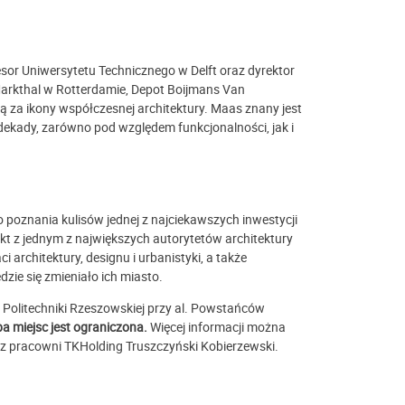
sor Uniwersytetu Technicznego w Delft oraz dyrektor
 Markthal w Rotterdamie, Depot Boijmans Van
zą za ikony współczesnej architektury. Maas znany jest
dekady, zarówno pod względem funkcjonalności, jak i
 poznania kulisów jednej z najciekawszych inwestycji
kt z jednym z największych autorytetów architektury
 architektury, designu i urbanistyki, a także
dzie się zmieniało ich miasto.
 Politechniki Rzeszowskiej przy al. Powstańców
ba miejsc jest ograniczona.
Więcej informacji można
az pracowni TKHolding Truszczyński Kobierzewski.