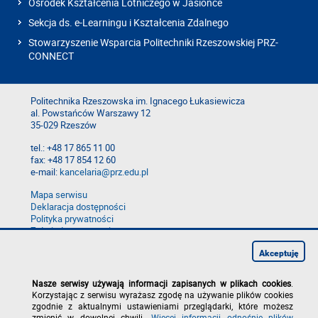
Ośrodek Kształcenia Lotniczego w Jasionce
Sekcja ds. e-Learningu i Kształcenia Zdalnego
Stowarzyszenie Wsparcia Politechniki Rzeszowskiej PRZ-
CONNECT
Politechnika Rzeszowska im. Ignacego Łukasiewicza
al. Powstańców Warszawy 12
35-029 Rzeszów
tel.: +48 17 865 11 00
fax: +48 17 854 12 60
e-mail:
kancelaria@prz.edu.pl
Mapa serwisu
Deklaracja dostępności
Polityka prywatności
Zgłoś błąd na stronie
Zgłoś naruszenie
Akceptuję
Nasze serwisy używają informacji zapisanych w plikach cookies
.
Korzystając z serwisu wyrażasz zgodę na używanie plików cookies
zgodnie z aktualnymi ustawieniami przeglądarki, które możesz
zmienić w dowolnej chwili.
Więcej informacji odnośnie plików