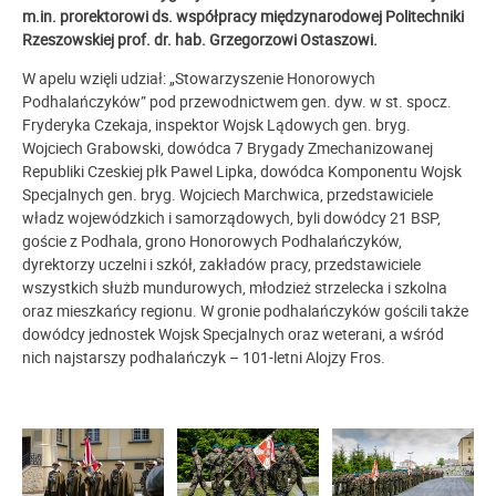
m.in. prorektorowi ds. współpracy międzynarodowej Politechniki
Rzeszowskiej prof. dr. hab. Grzegorzowi Ostaszowi.
W apelu wzięli udział: „Stowarzyszenie Honorowych
Podhalańczyków” pod przewodnictwem gen. dyw. w st. spocz.
Fryderyka Czekaja, inspektor Wojsk Lądowych gen. bryg.
Wojciech Grabowski, dowódca 7 Brygady Zmechanizowanej
Republiki Czeskiej płk Pawel Lipka, dowódca Komponentu Wojsk
Specjalnych gen. bryg. Wojciech Marchwica, przedstawiciele
władz wojewódzkich i samorządowych, byli dowódcy 21 BSP,
goście z Podhala, grono Honorowych Podhalańczyków,
dyrektorzy uczelni i szkół, zakładów pracy, przedstawiciele
wszystkich służb mundurowych, młodzież strzelecka i szkolna
oraz mieszkańcy regionu. W gronie podhalańczyków gościli także
dowódcy jednostek Wojsk Specjalnych oraz weterani, a wśród
nich najstarszy podhalańczyk – 101-letni Alojzy Fros.