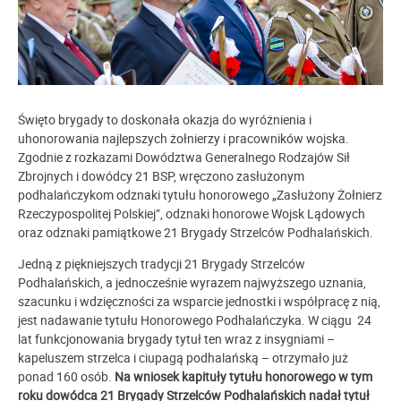
Święto brygady to doskonała okazja do wyróżnienia i
uhonorowania najlepszych żołnierzy i pracowników wojska.
Zgodnie z rozkazami Dowództwa Generalnego Rodzajów Sił
Zbrojnych i dowódcy 21 BSP, wręczono zasłużonym
podhalańczykom odznaki tytułu honorowego „Zasłużony Żołnierz
Rzeczypospolitej Polskiej”, odznaki honorowe Wojsk Lądowych
oraz odznaki pamiątkowe 21 Brygady Strzelców Podhalańskich.
Jedną z piękniejszych tradycji 21 Brygady Strzelców
Podhalańskich, a jednocześnie wyrazem najwyższego uznania,
szacunku i wdzięczności za wsparcie jednostki i współpracę z nią,
jest nadawanie tytułu Honorowego Podhalańczyka. W ciągu 24
lat funkcjonowania brygady tytuł ten wraz z insygniami –
kapeluszem strzelca i ciupagą podhalańską – otrzymało już
ponad 160 osób.
Na wniosek kapituły tytułu honorowego w tym
roku dowódca 21 Brygady Strzelców Podhalańskich nadał tytuł