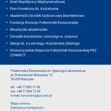
Dział Współpracy Międzynarodowej
Pion Prorektora ds. Kształcenia
Akademicki Ośrodek Szybowcowy Bezmiechowa
Fundacja Rozwoju Politechniki Rzeszowskiej
Miasteczko akademickie
Ośrodek Kształcenia Lotniczego w Jasionce
Sekcja ds. e-Learningu i Kształcenia Zdalnego
Stowarzyszenie Wsparcia Politechniki Rzeszowskiej PRZ-
CONNECT
Politechnika Rzeszowska im. Ignacego Łukasiewicza
al. Powstańców Warszawy 12
35-029 Rzeszów
tel.: +48 17 865 11 00
fax: +48 17 854 12 60
e-mail:
kancelaria@prz.edu.pl
Mapa serwisu
Deklaracja dostępności