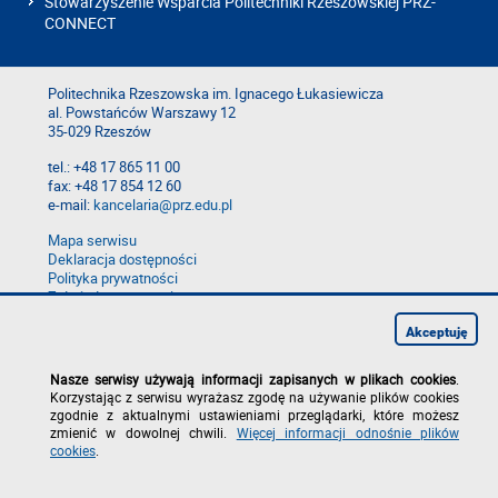
Stowarzyszenie Wsparcia Politechniki Rzeszowskiej PRZ-
CONNECT
Politechnika Rzeszowska im. Ignacego Łukasiewicza
al. Powstańców Warszawy 12
35-029 Rzeszów
tel.: +48 17 865 11 00
fax: +48 17 854 12 60
e-mail:
kancelaria@prz.edu.pl
Mapa serwisu
Deklaracja dostępności
Polityka prywatności
Zgłoś błąd na stronie
Zgłoś naruszenie
Akceptuję
Nasze serwisy używają informacji zapisanych w plikach cookies
.
Korzystając z serwisu wyrażasz zgodę na używanie plików cookies
zgodnie z aktualnymi ustawieniami przeglądarki, które możesz
zmienić w dowolnej chwili.
Więcej informacji odnośnie plików
cookies
.