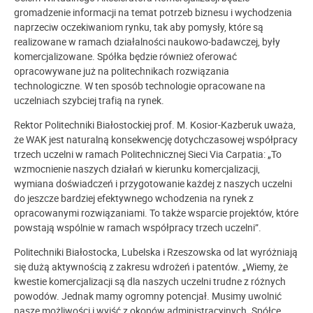
gromadzenie informacji na temat potrzeb biznesu i wychodzenia
naprzeciw oczekiwaniom rynku, tak aby pomysły, które są
realizowane w ramach działalności naukowo-badawczej, były
komercjalizowane. Spółka będzie również oferować
opracowywane już na politechnikach rozwiązania
technologiczne. W ten sposób technologie opracowane na
uczelniach szybciej trafią na rynek.
Rektor Politechniki Białostockiej prof. M. Kosior-Kazberuk uważa,
że WAK jest naturalną konsekwencję dotychczasowej współpracy
trzech uczelni w ramach Politechnicznej Sieci Via Carpatia: „To
wzmocnienie naszych działań w kierunku komercjalizacji,
wymiana doświadczeń i przygotowanie każdej z naszych uczelni
do jeszcze bardziej efektywnego wchodzenia na rynek z
opracowanymi rozwiązaniami. To także wsparcie projektów, które
powstają wspólnie w ramach współpracy trzech uczelni”.
Politechniki Białostocka, Lubelska i Rzeszowska od lat wyróżniają
się dużą aktywnością z zakresu wdrożeń i patentów. „Wiemy, że
kwestie komercjalizacji są dla naszych uczelni trudne z różnych
powodów. Jednak mamy ogromny potencjał. Musimy uwolnić
nasze możliwości i wyjść z okopów administracyjnych. Spółce