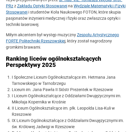
PRz
z
Zakładu Optyki Stosowanej
na
Wydziale Matematyki i Fizyki
Stosowanej
i studentów Koła Naukowego FOTON, które skupia
pasjonatów inżynierii medycznej i fizyki oraz zwłaszcza optyki i
techniki laserowej.
Miłym akcentem był występ muzyczny
Zespołu Artystycznego
FORTE Politechniki Rzeszowskie
j, który został nagrodzony
gromkimi brawami.
Ranking liceów ogólnokształcących
Perspektywy 2025
I Społeczne Liceum Ogólnokształcące im. Hetmana Jana
Tarnowskiego w Tarnobrzegu
Liceum im. Jana Pawła II Sióstr Prezentek w Rzeszowie
I Liceum Ogólnokształcące z Oddziałami Dwujęzycznymi im.
Mikołaja Kopernika w Krośnie
II Liceum Ogólnokształcące im. płk. Leopolda Lisa-Kuli w
Rzeszowie
IX Liceum Ogólnokształcące z Oddziałami Dwujęzycznymi im.
św. Królowej Jadwigi w Rzeszowie