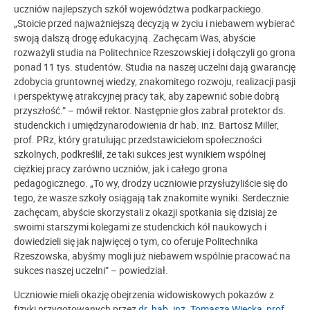
uczniów najlepszych szkół województwa podkarpackiego.
„Stoicie przed najważniejszą decyzją w życiu i niebawem wybierać
swoją dalszą drogę edukacyjną. Zachęcam Was, abyście
rozważyli studia na Politechnice Rzeszowskiej i dołączyli go grona
ponad 11 tys. studentów. Studia na naszej uczelni dają gwarancję
zdobycia gruntownej wiedzy, znakomitego rozwoju, realizacji pasji
i perspektywę atrakcyjnej pracy tak, aby zapewnić sobie dobrą
przyszłość.” – mówił rektor. Następnie głos zabrał protektor ds.
studenckich i umiędzynarodowienia dr hab. inż. Bartosz Miller,
prof. PRz, który gratulując przedstawicielom społeczności
szkolnych, podkreślił, że taki sukces jest wynikiem wspólnej
ciężkiej pracy zarówno uczniów, jak i całego grona
pedagogicznego. „To wy, drodzy uczniowie przysłużyliście się do
tego, że wasze szkoły osiągają tak znakomite wyniki. Serdecznie
zachęcam, abyście skorzystali z okazji spotkania się dzisiaj ze
swoimi starszymi kolegami ze studenckich kół naukowych i
dowiedzieli się jak najwięcej o tym, co oferuje Politechnika
Rzeszowska, abyśmy mogli już niebawem wspólnie pracować na
sukces naszej uczelni” – powiedział.
Uczniowie mieli okazję obejrzenia widowiskowych pokazów z
fizyki przygotowanych przez
dr. hab. inż. Tomasza Więcka, prof.