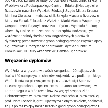
podkarpacki kurator oświaty Dorota Nowak-Maluchnik, Krystyna
Wróblewska z Podkarpackiego Centrum Edukacji Nauczycieli w
Rzeszowie, naczelnik Wydziału Edukacji Urzędu Miasta Krosna
Marlena Gierucka, przedstawicielki Urzędu Miasta w Rzeszowie
Marzena Furtak-Żebracka z Wydziału Marki Miasta, Współpracy
Gospodarczej i Turystyki oraz Marta Pytko z Wydziału Edukacji.
Obecni byli także reprezentanci samorządów nadzorujących
wyróżnione szkoły średnie oraz nagrodzonych placówek –
dyrektorzy, przedstawiciele grona pedagogicznego i wyróżniający
się uczniowie. Uroczystość poprowadził dyrektor Centrum
Komunikacji i Kultury Akademickiej Damian Gębarowski.
Wręczenie dyplomów
Wyróżnienia wręczono w dwóch kategoriach: 20 najlepszych
liceów i 20 najlepszych techników województwa podkarpackiego.
Wśród liceów na pierwszym miejscu znalazło się I Społeczne
Liceum Ogólnokształcące im. Hetmana Jana Tarnowskiego w
Tarnobrzegu, a wśród techników zwyciężył Zespół Szkół
Elektronicznych w Rzeszowie. Rektor Politechniki Rzeszowskiej
prof. Piotr Koszelnik, gratulując wyróżnionym szkołom, podkreślił,
że już po raz kolejny nasza uczelnia gości grono pedagogiczne i