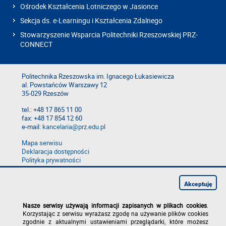
Ośrodek Kształcenia Lotniczego w Jasionce
Sekcja ds. e-Learningu i Kształcenia Zdalnego
Stowarzyszenie Wsparcia Politechniki Rzeszowskiej PRZ-
CONNECT
Politechnika Rzeszowska im. Ignacego Łukasiewicza
al. Powstańców Warszawy 12
35-029 Rzeszów
tel.: +48 17 865 11 00
fax: +48 17 854 12 60
e-mail:
kancelaria@prz.edu.pl
Mapa serwisu
Deklaracja dostępności
Polityka prywatności
Zgłoś błąd na stronie
Zgłoś naruszenie
Akceptuję
Nasze serwisy używają informacji zapisanych w plikach cookies
.
Korzystając z serwisu wyrażasz zgodę na używanie plików cookies
zgodnie z aktualnymi ustawieniami przeglądarki, które możesz