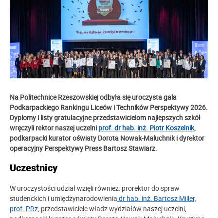
Na Politechnice Rzeszowskiej odbyła się uroczysta gala
Podkarpackiego Rankingu Liceów i Techników Perspektywy 2026.
Dyplomy i listy gratulacyjne przedstawicielom najlepszych szkół
wręczyli rektor naszej uczelni
prof. dr hab. inż. Piotr Koszelnik
,
podkarpacki kurator oświaty Dorota Nowak-Maluchnik i
dyrektor
operacyjny Perspektywy Press Bartosz Stawiarz.
Uczestnicy
W uroczystości udział wzięli również: prorektor do spraw
studenckich i umiędzynarodowienia
dr hab. inż. Bartosz Miller,
prof. PRz
, przedstawiciele władz wydziałów naszej uczelni,