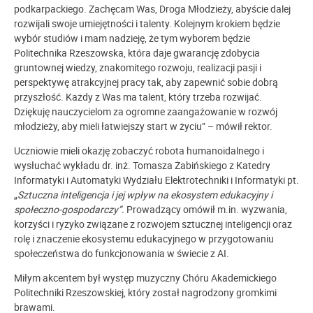
podkarpackiego. Zachęcam Was, Droga Młodzieży, abyście dalej
rozwijali swoje umiejętności i talenty. Kolejnym krokiem będzie
wybór studiów i mam nadzieję, że tym wyborem będzie
Politechnika Rzeszowska, która daje gwarancję zdobycia
gruntownej wiedzy, znakomitego rozwoju, realizacji pasji i
perspektywę atrakcyjnej pracy tak, aby zapewnić sobie dobrą
przyszłość. Każdy z Was ma talent, który trzeba rozwijać.
Dziękuję nauczycielom za ogromne zaangażowanie w rozwój
młodzieży, aby mieli łatwiejszy start w życiu” – mówił rektor.
Uczniowie mieli okazję zobaczyć robota humanoidalnego i
wysłuchać wykładu dr. inż. Tomasza Żabińskiego z Katedry
Informatyki i Automatyki Wydziału Elektrotechniki i Informatyki pt.
„
Sztuczna inteligencja i jej wpływ na ekosystem edukacyjny i
społeczno-gospodarczy”.
Prowadzący omówił m.in. wyzwania,
korzyści i ryzyko związane z rozwojem sztucznej inteligencji oraz
rolę i znaczenie ekosystemu edukacyjnego w przygotowaniu
społeczeństwa do funkcjonowania w świecie z AI.
Miłym akcentem był występ muzyczny Chóru Akademickiego
Politechniki Rzeszowskiej, który został nagrodzony gromkimi
brawami.