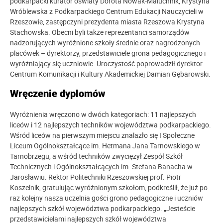
podkarpacki kurator oświaty Dorota Nowak-Maluchnik, Krystyna
Wróblewska z Podkarpackiego Centrum Edukacji Nauczycieli w
Rzeszowie, zastępczyni prezydenta miasta Rzeszowa Krystyna
Stachowska. Obecni byli także reprezentanci samorządów
nadzorujących wyróżnione szkoły średnie oraz nagrodzonych
placówek – dyrektorzy, przedstawiciele grona pedagogicznego i
wyróżniający się uczniowie. Uroczystość poprowadził dyrektor
Centrum Komunikacji i Kultury Akademickiej Damian Gębarowski.
Wręczenie dyplomów
Wyróżnienia wręczono w dwóch kategoriach: 11 najlepszych
liceów i 12 najlepszych techników województwa podkarpackiego.
Wśród liceów na pierwszym miejscu znalazło się I Społeczne
Liceum Ogólnokształcące im. Hetmana Jana Tarnowskiego w
Tarnobrzegu, a wśród techników zwyciężył Zespół Szkół
Technicznych i Ogólnokształcących im. Stefana Banacha w
Jarosławiu. Rektor Politechniki Rzeszowskiej prof. Piotr
Koszelnik, gratulując wyróżnionym szkołom, podkreślił, że już po
raz kolejny nasza uczelnia gości grono pedagogiczne i uczniów
najlepszych szkół województwa podkarpackiego. „Jesteście
przedstawicielami najlepszych szkół województwa