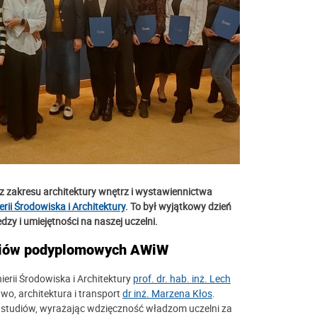
 zakresu architektury wnętrz i wystawiennictwa
rii Środowiska i Architektury
. To był wyjątkowy dzień
dzy i umiejętności na naszej uczelni.
tudiów podyplomowych AWiW
erii Środowiska i Architektury
prof. dr. hab. inż. Lech
wo, architektura i transport
dr inż. Marzena Kłos
.
a studiów, wyrażając wdzięczność władzom uczelni za