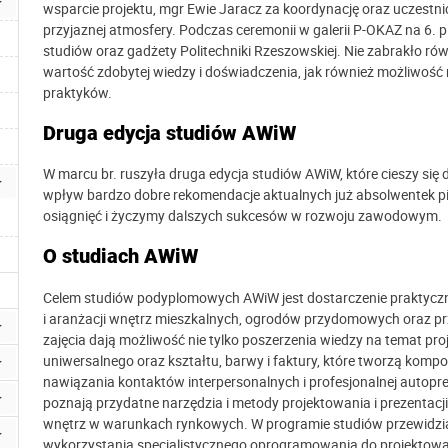
wsparcie projektu, mgr Ewie Jaracz za koordynację oraz uczestn
przyjaznej atmosfery. Podczas ceremonii w galerii P-OKAZ na 6.
studiów oraz gadżety Politechniki Rzeszowskiej. Nie zabrakło ró
wartość zdobytej wiedzy i doświadczenia, jak również możliwość
praktyków.
Druga edycja studiów AWiW
W marcu br. ruszyła druga edycja studiów AWiW, które cieszy si
wpływ bardzo dobre rekomendacje aktualnych już absolwentek p
osiągnięć i życzymy dalszych sukcesów w rozwoju zawodowym.
O studiach
AWiW
Celem studiów podyplomowych AWiW jest dostarczenie praktycznej
i aranżacji wnętrz mieszkalnych, ogrodów przydomowych oraz pr
zajęcia dają możliwość nie tylko poszerzenia wiedzy na temat pro
uniwersalnego oraz kształtu, barwy i faktury, które tworzą kompo
nawiązania kontaktów interpersonalnych i profesjonalnej autop
poznają przydatne narzędzia i metody projektowania i prezentacji
wnętrz w warunkach rynkowych. W programie studiów przewidzian
wykorzystania specjalistycznego oprogramowania do projektowania,