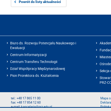
Powrót do listy aktualności
Biuro ds. Rozwoju Potencjału Naukowego i
Akadem
Ewaluacji
Fundacj
Centrum Informatyzacji
Miaste
Centrum Transferu Technologii
Ośrode
Dział Współpracy Międzynarodowej
Sekcja 
Pion Prorektora ds. Kształcenia
Stowarz
PRZ-C
tel.: +48 17 865 11 00
Mapa s
fax: +48 17 854 12 60
Deklara
e-mail:
kancelaria@prz.edu.pl
Polityk
Zgłoś b