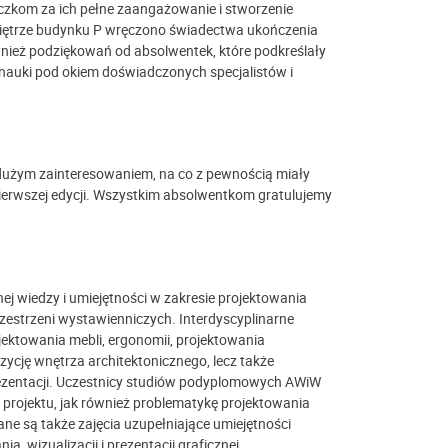
iczkom za ich pełne zaangażowanie i stworzenie
 piętrze budynku P wręczono świadectwa ukończenia
wnież podziękowań od absolwentek, które podkreślały
 nauki pod okiem doświadczonych specjalistów i
ę dużym zainteresowaniem, na co z pewnością miały
ierwszej edycji. Wszystkim absolwentkom gratulujemy
 wiedzy i umiejętności w zakresie projektowania
zestrzeni wystawienniczych. Interdyscyplinarne
jektowania mebli, ergonomii, projektowania
zycję wnętrza architektonicznego, lecz także
rezentacji. Uczestnicy studiów podyplomowych AWiW
 projektu, jak również problematykę projektowania
e są także zajęcia uzupełniające umiejętności
 wizualizacji i prezentacji graficznej.