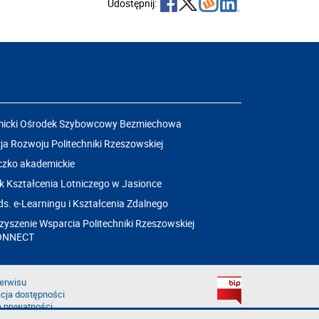
Udostępnij:
icki Ośrodek Szybowcowy Bezmiechowa
a Rozwoju Politechniki Rzeszowskiej
czko akademickie
k Kształcenia Lotniczego w Jasionce
ds. e-Learningu i Kształcenia Zdalnego
yszenie Wsparcia Politechniki Rzeszowskiej
ONNECT
erwisu
cja dostępności
a prywatności
łąd na stronie