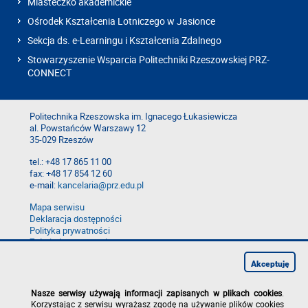
Miasteczko akademickie
Ośrodek Kształcenia Lotniczego w Jasionce
Sekcja ds. e-Learningu i Kształcenia Zdalnego
Stowarzyszenie Wsparcia Politechniki Rzeszowskiej PRZ-
CONNECT
Politechnika Rzeszowska im. Ignacego Łukasiewicza
al. Powstańców Warszawy 12
35-029 Rzeszów
tel.: +48 17 865 11 00
fax: +48 17 854 12 60
e-mail:
kancelaria@prz.edu.pl
Mapa serwisu
Deklaracja dostępności
Polityka prywatności
Zgłoś błąd na stronie
Zgłoś naruszenie
Akceptuję
Nasze serwisy używają informacji zapisanych w plikach cookies
.
Korzystając z serwisu wyrażasz zgodę na używanie plików cookies