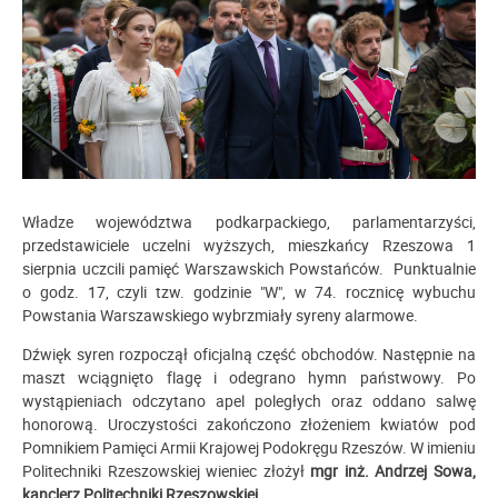
Władze województwa podkarpackiego, parlamentarzyści,
przedstawiciele uczelni wyższych, mieszkańcy Rzeszowa 1
sierpnia uczcili pamięć Warszawskich Powstańców. Punktualnie
o godz. 17, czyli tzw. godzinie "W", w 74. rocznicę wybuchu
Powstania Warszawskiego wybrzmiały syreny alarmowe.
Dźwięk syren rozpoczął oficjalną część obchodów. Następnie na
maszt wciągnięto flagę i odegrano hymn państwowy. Po
wystąpieniach odczytano apel poległych oraz oddano salwę
honorową. Uroczystości zakończono złożeniem kwiatów pod
Pomnikiem
Pamięci Armii Krajowej Podokręgu Rzeszów
. W imieniu
Politechniki Rzeszowskiej wieniec złożył
mgr inż. Andrzej Sowa,
kanclerz Politechniki Rzeszowskiej.