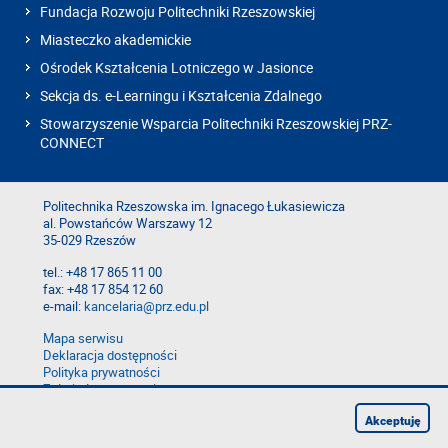
Fundacja Rozwoju Politechniki Rzeszowskiej
Miasteczko akademickie
Ośrodek Kształcenia Lotniczego w Jasionce
Sekcja ds. e-Learningu i Kształcenia Zdalnego
Stowarzyszenie Wsparcia Politechniki Rzeszowskiej PRZ-
CONNECT
Politechnika Rzeszowska im. Ignacego Łukasiewicza
al. Powstańców Warszawy 12
35-029 Rzeszów
tel.: +48 17 865 11 00
fax: +48 17 854 12 60
e-mail:
kancelaria@prz.edu.pl
Mapa serwisu
Deklaracja dostępności
Polityka prywatności
Zgłoś błąd na stronie
Zgłoś naruszenie
Akceptuję